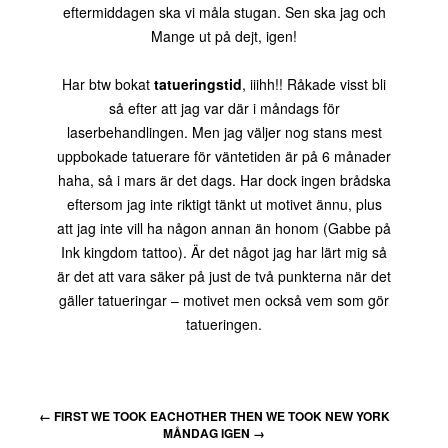
eftermiddagen ska vi måla stugan. Sen ska jag och
Mange ut på dejt, igen!
Har btw bokat
tatueringstid
, iiihh!! Råkade visst bli
så efter att jag var där i måndags för
laserbehandlingen. Men jag väljer nog stans mest
uppbokade tatuerare för väntetiden är på 6 månader
haha, så i mars är det dags. Har dock ingen brådska
eftersom jag inte riktigt tänkt ut motivet ännu, plus
att jag inte vill ha någon annan än honom (Gabbe på
Ink kingdom tattoo). Är det något jag har lärt mig så
är det att vara säker på just de två punkterna när det
gäller tatueringar – motivet men också vem som gör
tatueringen.
←
FIRST WE TOOK EACHOTHER THEN WE TOOK NEW YORK
MÅNDAG IGEN
→