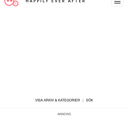
HAPPILY EVER AFTER
Toggle
Navigat
VISA ARKIV & KATEGORIER
|
SÖK