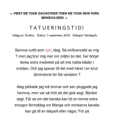
←
FIRST WE TOOK EACHOTHER THEN WE TOOK NEW YORK
MÅNDAG IGEN
→
TATUERINGSTID!
Inlägg av:
Evelina
Datum:
7 september, 2018
Kategori:
Vardagsliv
Samma outfit som
igår
, idag. Så oinfluenciskt av mig
? men jag bryr mig mer om miljön än det, har börjat
tänka extra medvetet på att inte tvätta kläder i
onödan. Och jag spexar till det med håret i en knut
åtminstone för lite variation ?
Idag jobbade jag två timmar och sen pluggade jag
hemma, men var så trött att det gick segt. Mycket
segt. Får se om det kanske kan bli en timme extra
imorgon förmiddag om Mange och minisarna kanske
kan gå till en lekpark eller något. För på