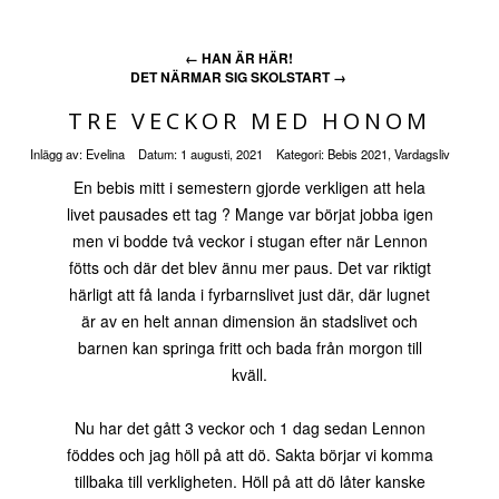
←
HAN ÄR HÄR!
DET NÄRMAR SIG SKOLSTART
→
TRE VECKOR MED HONOM
Inlägg av:
Evelina
Datum:
1 augusti, 2021
Kategori:
Bebis 2021
,
Vardagsliv
En bebis mitt i semestern gjorde verkligen att hela
livet pausades ett tag ? Mange var börjat jobba igen
men vi bodde två veckor i stugan efter när Lennon
fötts och där det blev ännu mer paus. Det var riktigt
härligt att få landa i fyrbarnslivet just där, där lugnet
är av en helt annan dimension än stadslivet och
barnen kan springa fritt och bada från morgon till
kväll.
Nu har det gått 3 veckor och 1 dag sedan Lennon
föddes och jag höll på att dö. Sakta börjar vi komma
tillbaka till verkligheten. Höll på att dö låter kanske