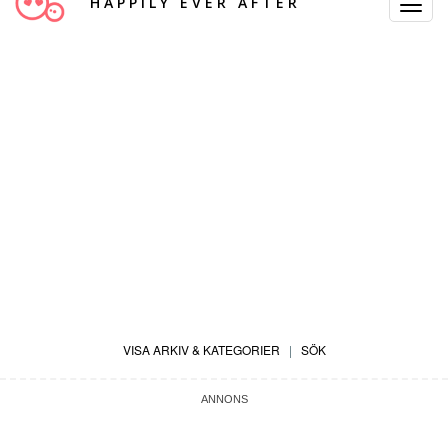
HAPPILY EVER AFTER
Toggle
Navigat
VISA ARKIV & KATEGORIER
|
SÖK