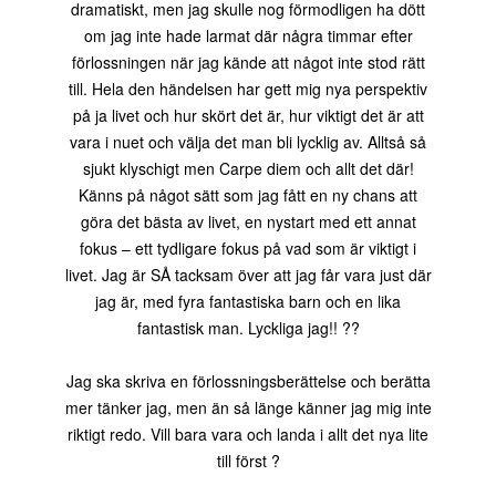
dramatiskt, men jag skulle nog förmodligen ha dött
om jag inte hade larmat där några timmar efter
förlossningen när jag kände att något inte stod rätt
till. Hela den händelsen har gett mig nya perspektiv
på ja livet och hur skört det är, hur viktigt det är att
vara i nuet och välja det man bli lycklig av. Alltså så
sjukt klyschigt men Carpe diem och allt det där!
Känns på något sätt som jag fått en ny chans att
göra det bästa av livet, en nystart med ett annat
fokus – ett tydligare fokus på vad som är viktigt i
livet. Jag är SÅ tacksam över att jag får vara just där
jag är, med fyra fantastiska barn och en lika
fantastisk man. Lyckliga jag!! ??
Jag ska skriva en förlossningsberättelse och berätta
mer tänker jag, men än så länge känner jag mig inte
riktigt redo. Vill bara vara och landa i allt det nya lite
till först ?