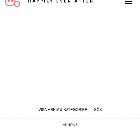
HAPPILY EVER AFTER
Toggle
Navigat
VISA ARKIV & KATEGORIER
|
SÖK