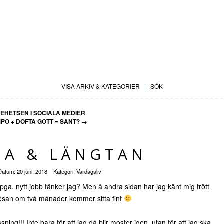
VISA ARKIV & KATEGORIER
|
SÖK
HETSEN I SOCIALA MEDIER
O + DOFTA GOTT = SANT?
→
GA & LÄNGTAN
Datum:
20 juni, 2018
Kategori:
Vardagsliv
t pga. nytt jobb tänker jag? Men å andra sidan har jag känt mig trött
resan om två månader kommer sitta fint
ssning!!! Inte bara för att jag då blir moster igen, utan för att jag ska