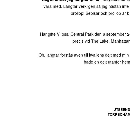
vara med. Längtar verkligen så jag nästan inte
bröllop! Bebisar och bröllop är b
Här gifte VI oss, Central Park den 6 september 201
precis vid The Lake. Manhattan är
Oh, längtar förstås även till kvällens dejt med mi
hade en dejt utanför hemm
←
UTSEENDE
TORRSCHAMP