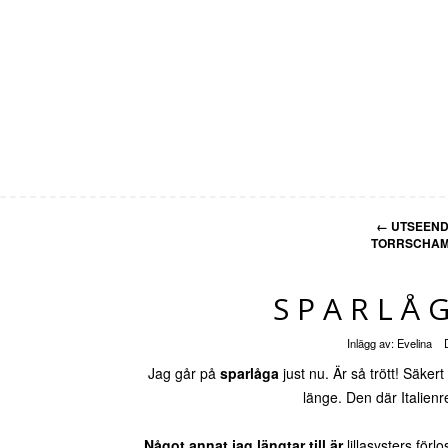
←
UTSEENDE
TORRSCHAMP
SPARLÅ
Inlägg av:
Evelina
Jag går på
sparlåga
just nu. Är så trött! Säker
länge. Den där Italien
Något annat jag längtar till är
lillasysters förlo