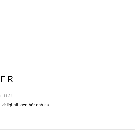
ER
on 11:34
iktigt att leva här och nu….