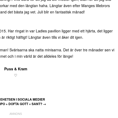
 orkar med den längtan haha. Längtar även efter Manges lillebrors
land det bästa jag vet. Juli blir en fantastisk månad!
5. Har ringat in var Ladies pavilion ligger med ett hjärta, det ligger
 riktigt häftigt! Längtar även tills vi åker dit igen.
n man! Svärisarna ska natta minisarna. Det är över tre månader sen vi
et och i min värld är det alldeles för länge!
Puss & Kram
♡
HETSEN I SOCIALA MEDIER
O + DOFTA GOTT = SANT?
→