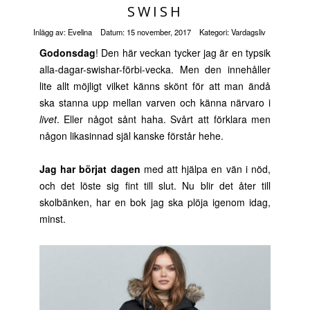
SWISH
Inlägg av:
Evelina
Datum:
15 november, 2017
Kategori:
Vardagsliv
Godonsdag
! Den här veckan tycker jag är en typsik
alla-dagar-swishar-förbi-vecka. Men den innehåller
lite allt möjligt vilket känns skönt för att man ändå
ska stanna upp mellan varven och känna närvaro i
livet
. Eller något sånt haha. Svårt att förklara men
någon likasinnad själ kanske förstår hehe.
Jag har börjat dagen
med att hjälpa en vän i nöd,
och det löste sig fint till slut. Nu blir det åter till
skolbänken, har en bok jag ska plöja igenom idag,
minst.