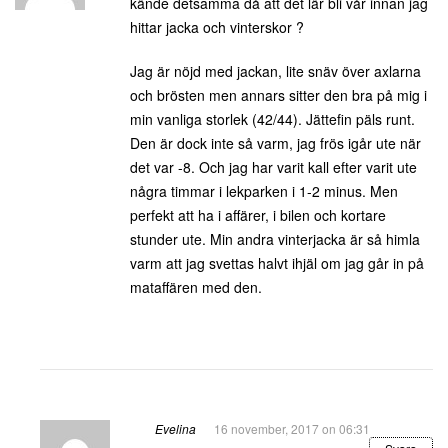
kände detsamma då att det lär bli vår innan jag
hittar jacka och vinterskor ?
Jag är nöjd med jackan, lite snäv över axlarna
och brösten men annars sitter den bra på mig i
min vanliga storlek (42/44). Jättefin päls runt.
Den är dock inte så varm, jag frös igår ute när
det var -8. Och jag har varit kall efter varit ute
några timmar i lekparken i 1-2 minus. Men
perfekt att ha i affärer, i bilen och kortare
stunder ute. Min andra vinterjacka är så himla
varm att jag svettas halvt ihjäl om jag går in på
mataffären med den.
Evelina
16 november, 2017 on 06:31