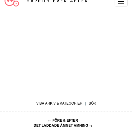
HAPPILY EVER AFTER
Toggle
Navigat
VISA ARKIV & KATEGORIER
|
SÖK
←
FÖRE & EFTER
DET LADDADE ÄMNET AMNING
→