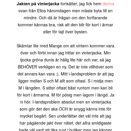
Jakten på vinterjacka
fortsätter, jag fick hem
denna
ovan från Ellos häromdagen men måste byta till en
mindre. Och då är frågan om den fortfarande
kommer kännas bra, risk att den blir för kort i ärmar
eller för tajt över bysten.
Skämtar lite med Mange om att vintern kommer vara
över och förbi innan jag hittar en vinterjacka. Min
tjocka gröna dunis är hålig lite här och var, så jag
BEHÖVER verkligen en ny. Det är inte villhöver som
det annars kan vara ;). Mitt i-landsproblem är att jag
ligger mellan S och M allt som oftast. S i midja men
M i längden. S sitter oftast bäst runtom men kan bli
för kort i ärmarna. M för pösig men lagom i längd. Ja
ni hör. I-landsproblem absolut men en vinterjacka
som gör det den ska OCH är snygg känns inte för
mycket begärt. Sen underlättar det väl inte att jag
har pågående jakt över nätet, det allra smidigaste
hade väl varit att åka runt i butiker men jag känner