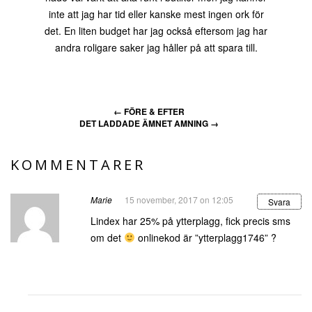
inte att jag har tid eller kanske mest ingen ork för
det. En liten budget har jag också eftersom jag har
andra roligare saker jag håller på att spara till.
←
FÖRE & EFTER
DET LADDADE ÄMNET AMNING
→
KOMMENTARER
Marie
15 november, 2017 on 12:05
Svara
Lindex har 25% på ytterplagg, fick precis sms
om det
onlinekod är ”ytterplagg1746” ?