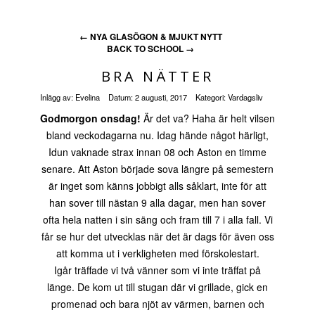
←
NYA GLASÖGON & MJUKT NYTT
BACK TO SCHOOL
→
BRA NÄTTER
Inlägg av:
Evelina
Datum:
2 augusti, 2017
Kategori:
Vardagsliv
Godmorgon onsdag!
Är det va? Haha är helt vilsen
bland veckodagarna nu. Idag hände något härligt,
Idun vaknade strax innan 08 och Aston en timme
senare. Att Aston började sova längre på semestern
är inget som känns jobbigt alls såklart, inte för att
han sover till nästan 9 alla dagar, men han sover
ofta hela natten i sin säng och fram till 7 i alla fall. Vi
får se hur det utvecklas när det är dags för även oss
att komma ut i verkligheten med förskolestart.
Igår träffade vi två vänner som vi inte träffat på
länge. De kom ut till stugan där vi grillade, gick en
promenad och bara njöt av värmen, barnen och