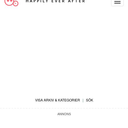
HAPPILY EVER AFTER
Toggle
Navigat
VISA ARKIV & KATEGORIER
|
SÖK