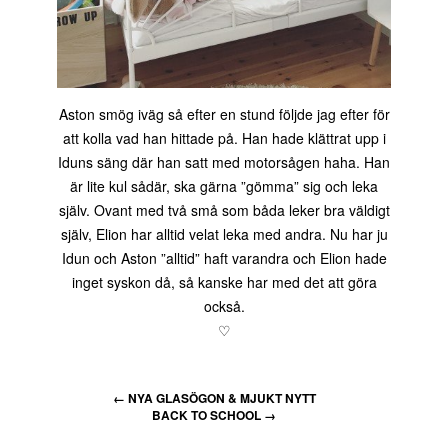
Aston smög iväg så efter en stund följde jag efter för
att kolla vad han hittade på. Han hade klättrat upp i
Iduns säng där han satt med motorsågen haha. Han
är lite kul sådär, ska gärna ”gömma” sig och leka
själv. Ovant med två små som båda leker bra väldigt
själv, Elion har alltid velat leka med andra. Nu har ju
Idun och Aston ”alltid” haft varandra och Elion hade
inget syskon då, så kanske har med det att göra
också.
♡
←
NYA GLASÖGON & MJUKT NYTT
BACK TO SCHOOL
→