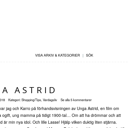
VISA ARKIV & KATEGORIER
|
SÖK
A ASTRID
2018
Kategori:
Shopping/Tips
,
Vardagsliv
Se alla 5 kommentarer
 var jag och Karro på förhandsvisningen av Unga Astrid, en film om
a ogift, ung mamma på tidigt 1900-tal… Om att ha drömmar och att
d är min nya idol. Och lille Lasse! Hjälp vilken duktig liten stjärna.