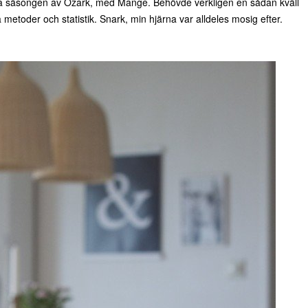
a säsongen av Ozark, med Mange. Behövde verkligen en sådan kväll
metoder och statistik. Snark, min hjärna var alldeles mosig efter.