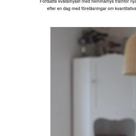
Fortsatte kvällsmyset med hemmamys framför ny
efter en dag med föreläsningar om kvantitativa 