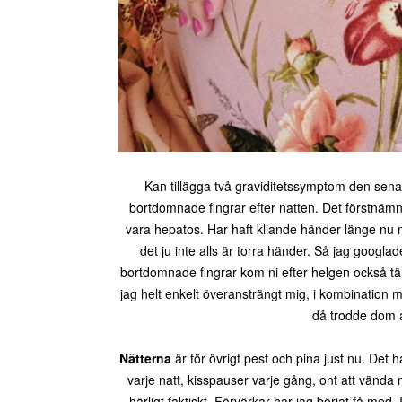
Kan tillägga två graviditetssymptom den sena
bortdomnade fingrar efter natten. Det förstnäm
vara hepatos. Har haft kliande händer länge nu me
det ju inte alls är torra händer. Så jag googla
bortdomnade fingrar kom ni efter helgen också tä
jag helt enkelt överansträngt mig, i kombination 
då trodde dom a
Nätterna
är för övrigt pest och pina just nu. Det
varje natt, kisspauser varje gång, ont att vända
härligt faktiskt. Förvärkar har jag börjat få med