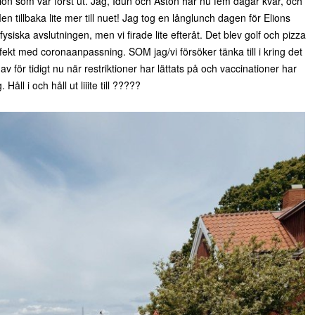
ion som var först ut. Jag, Idun och Aston har nu fem dagar kvar, och
tillbaka lite mer till nuet! Jag tog en långlunch dagen för Elions
fysiska avslutningen, men vi firade lite efteråt. Det blev golf och pizza
ekt med coronaanpassning. SOM jag/vi försöker tänka till i kring det
v för tidigt nu när restriktioner har lättats på och vaccinationer har
Håll i och håll ut liiite till ?????