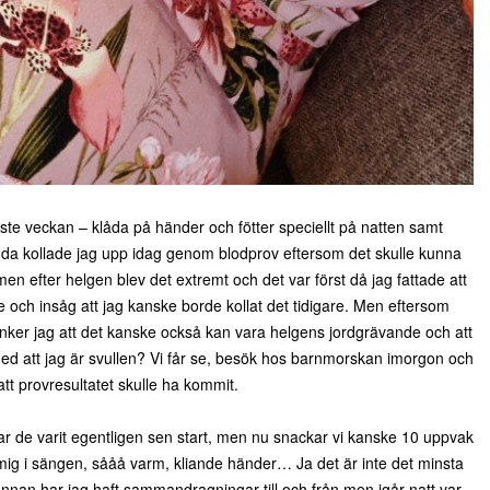
ste veckan – klåda på händer och fötter speciellt på natten samt
nda kollade jag upp idag genom blodprov eftersom det skulle kunna
n efter helgen blev det extremt och det var först då jag fattade att
de och insåg att jag kanske borde kollat det tidigare. Men eftersom
nker jag att det kanske också kan vara helgens jordgrävande och att
med att jag är svullen? Vi får se, besök hos barnmorskan imorgon och
tt provresultatet skulle ha kommit.
 har de varit egentligen sen start, men nu snackar vi kanske 10 uppvak
 mig i sängen, sååå varm, kliande händer… Ja det är inte det minsta
. Innan har jag haft sammandragningar till och från men igår natt var