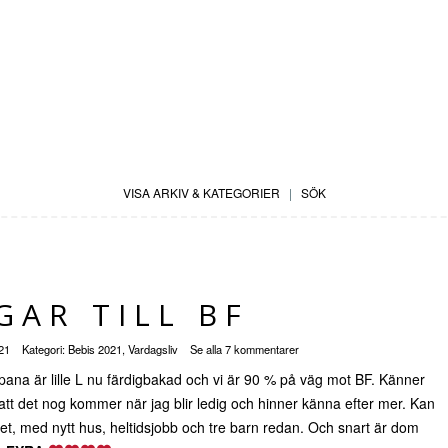
VISA ARKIV & KATEGORIER
|
SÖK
GAR TILL BF
021
Kategori:
Bebis 2021
,
Vardagsliv
Se alla 7 kommentarer
ppana är lille L nu färdigbakad och vi är 90 % på väg mot BF. Känner
 att det nog kommer när jag blir ledig och hinner känna efter mer. Kan
ditet, med nytt hus, heltidsjobb och tre barn redan. Och snart är dom