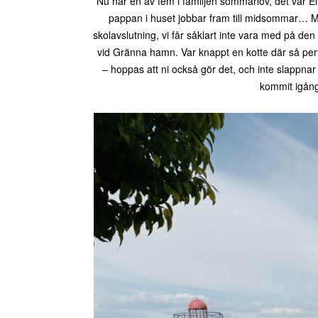
Nu har en av fem i familjen sommarlov, det var El
pappan i huset jobbar fram till midsommar… Men 
skolavslutning, vi får såklart inte vara med på den 
vid Gränna hamn. Var knappt en kotte där så perf
– hoppas att ni också gör det, och inte slappnar a
kommit igång. 