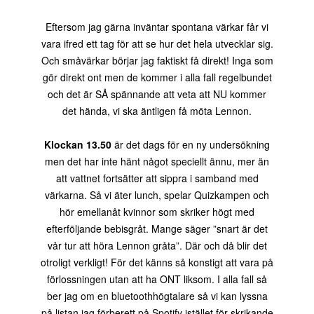
Eftersom jag gärna inväntar spontana värkar får vi
vara ifred ett tag för att se hur det hela utvecklar sig.
Och småvärkar börjar jag faktiskt få direkt! Inga som
gör direkt ont men de kommer i alla fall regelbundet
och det är SÅ spännande att veta att NU kommer
det hända, vi ska äntligen få möta Lennon.
Klockan 13.50
är det dags för en ny undersökning
men det har inte hänt något speciellt ännu, mer än
att vattnet fortsätter att sippra i samband med
värkarna. Så vi äter lunch, spelar Quizkampen och
hör emellanåt kvinnor som skriker högt med
efterföljande bebisgråt. Mange säger ”snart är det
vår tur att höra Lennon gråta”. Där och då blir det
otroligt verkligt! För det känns så konstigt att vara på
förlossningen utan att ha ONT liksom. I alla fall så
ber jag om en bluetoothhögtalare så vi kan lyssna
på listan jag förberett på Spotify istället för skrikande