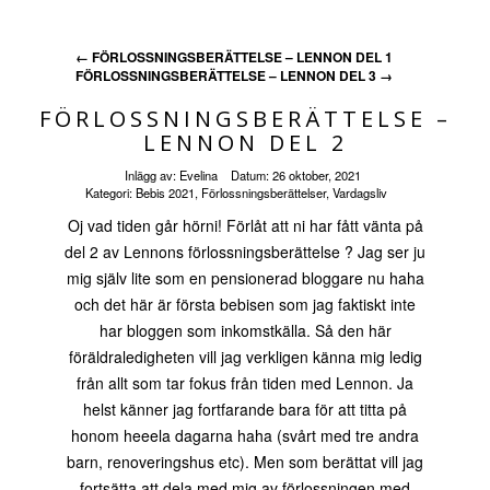
←
FÖRLOSSNINGSBERÄTTELSE – LENNON DEL 1
FÖRLOSSNINGSBERÄTTELSE – LENNON DEL 3
→
FÖRLOSSNINGSBERÄTTELSE –
LENNON DEL 2
Inlägg av:
Evelina
Datum:
26 oktober, 2021
Kategori:
Bebis 2021
,
Förlossningsberättelser
,
Vardagsliv
Oj vad tiden går hörni! Förlåt att ni har fått vänta på
del 2 av Lennons förlossningsberättelse ? Jag ser ju
mig själv lite som en pensionerad bloggare nu haha
och det här är första bebisen som jag faktiskt inte
har bloggen som inkomstkälla. Så den här
föräldraledigheten vill jag verkligen känna mig ledig
från allt som tar fokus från tiden med Lennon. Ja
helst känner jag fortfarande bara för att titta på
honom heeela dagarna haha (svårt med tre andra
barn, renoveringshus etc). Men som berättat vill jag
fortsätta att dela med mig av förlossningen med