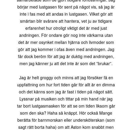
börjar med lustgasen för sent på något vis, så jag är
inte i fas med att andas in lustgasen. Vilket gör att
smärtan blir svårare att hantera, vet ju av tidigare
erfarenhet hur otroligt viktigt det är med just
andningen. För ondare gör nog inte värkarna utan
det är mer osynket mellan hjärna och livmoder som
gör att jag kommer i ofas även med andningen. Jag
får dock beröm för att jag är duktig med andningen,
men jag känner ju att det inte är som det ”brukar”.
Jag är helt groggy och minns att jag försöker få en
uppfattning om hur fort tiden går för allt är en dimma
och det känns som jag är fast i tiden på något sätt.
Lyssnar på musiken och tittar på min hand när jag
tar bort lustgasmasken för att se om tiden liksom går
som den ska? Haha så knäppt. Hör också Mange
berätta för barnmorskan eller undersköterskan (som
sagt rätt borta haha) om att Aston kom snabbt men