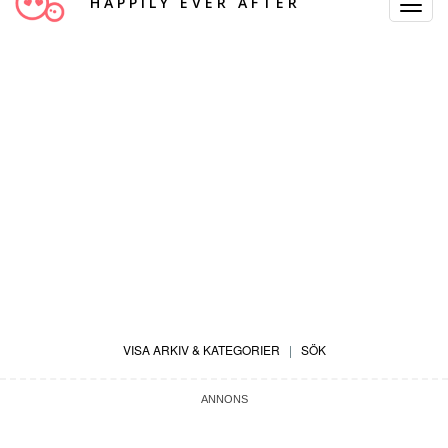
HAPPILY EVER AFTER
Toggle
Navigat
VISA ARKIV & KATEGORIER
|
SÖK