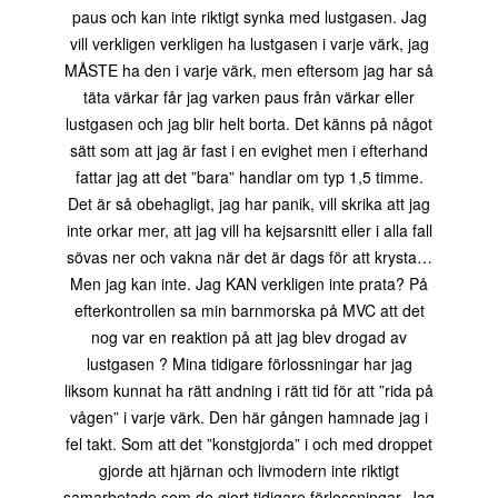
paus och kan inte riktigt synka med lustgasen. Jag
vill verkligen verkligen ha lustgasen i varje värk, jag
MÅSTE ha den i varje värk, men eftersom jag har så
täta värkar får jag varken paus från värkar eller
lustgasen och jag blir helt borta. Det känns på något
sätt som att jag är fast i en evighet men i efterhand
fattar jag att det ”bara” handlar om typ 1,5 timme.
Det är så obehagligt, jag har panik, vill skrika att jag
inte orkar mer, att jag vill ha kejsarsnitt eller i alla fall
sövas ner och vakna när det är dags för att krysta…
Men jag kan inte. Jag KAN verkligen inte prata? På
efterkontrollen sa min barnmorska på MVC att det
nog var en reaktion på att jag blev drogad av
lustgasen ? Mina tidigare förlossningar har jag
liksom kunnat ha rätt andning i rätt tid för att ”rida på
vågen” i varje värk. Den här gången hamnade jag i
fel takt. Som att det ”konstgjorda” i och med droppet
gjorde att hjärnan och livmodern inte riktigt
samarbetade som de gjort tidigare förlossningar. Jag