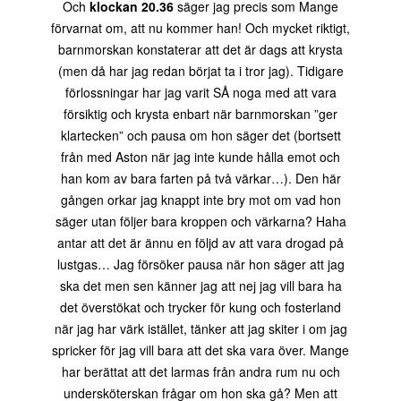
Och
klockan 20.36
säger jag precis som Mange
förvarnat om, att nu kommer han! Och mycket riktigt,
barnmorskan konstaterar att det är dags att krysta
(men då har jag redan börjat ta i tror jag). Tidigare
förlossningar har jag varit SÅ noga med att vara
försiktig och krysta enbart när barnmorskan ”ger
klartecken” och pausa om hon säger det (bortsett
från med Aston när jag inte kunde hålla emot och
han kom av bara farten på två värkar…). Den här
gången orkar jag knappt inte bry mot om vad hon
säger utan följer bara kroppen och värkarna? Haha
antar att det är ännu en följd av att vara drogad på
lustgas… Jag försöker pausa när hon säger att jag
ska det men sen känner jag att nej jag vill bara ha
det överstökat och trycker för kung och fosterland
när jag har värk istället, tänker att jag skiter i om jag
spricker för jag vill bara att det ska vara över. Mange
har berättat att det larmas från andra rum nu och
undersköterskan frågar om hon ska gå? Men att