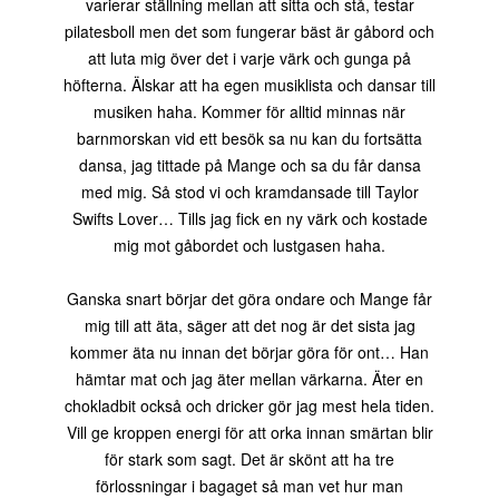
varierar ställning mellan att sitta och stå, testar
pilatesboll men det som fungerar bäst är gåbord och
att luta mig över det i varje värk och gunga på
höfterna. Älskar att ha egen musiklista och dansar till
musiken haha. Kommer för alltid minnas när
barnmorskan vid ett besök sa nu kan du fortsätta
dansa, jag tittade på Mange och sa du får dansa
med mig. Så stod vi och kramdansade till Taylor
Swifts Lover… Tills jag fick en ny värk och kostade
mig mot gåbordet och lustgasen haha.
Ganska snart börjar det göra ondare och Mange får
mig till att äta, säger att det nog är det sista jag
kommer äta nu innan det börjar göra för ont… Han
hämtar mat och jag äter mellan värkarna. Äter en
chokladbit också och dricker gör jag mest hela tiden.
Vill ge kroppen energi för att orka innan smärtan blir
för stark som sagt. Det är skönt att ha tre
förlossningar i bagaget så man vet hur man