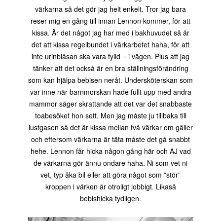
värkarna så det gör jag helt enkelt. Tror jag bara
reser mig en gång till innan Lennon kommer, för att
kissa. Är det något jag har med i bakhuvudet så är
det att kissa regelbundet i värkarbetet haha, för att
inte urinblåsan ska vara fylld = i vägen. Plus att jag
tänker att det också är en bra ställningsförändring
som kan hjälpa bebisen neråt. Undersköterskan som
var inne när barnmorskan hade fullt upp med andra
mammor säger skrattande att det var det snabbaste
toabesöket hon sett. Men jag måste ju tillbaka till
lustgasen så det är kissa mellan två värkar om gäller
och eftersom värkarna är täta måste det gå snabbt
hehe. Lennon får hicka någon gång här och AJ vad
de värkarna gör ännu ondare haha. Ni som vet ni
vet, typ åka bil eller att göra något som ”stör”
kroppen i värken är otroligt jobbigt. Likaså
bebishicka tydligen.