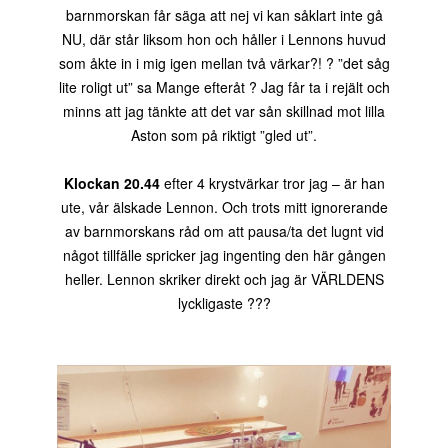
barnmorskan får säga att nej vi kan såklart inte gå
NU, där står liksom hon och håller i Lennons huvud
som åkte in i mig igen mellan två värkar?! ? ”det såg
lite roligt ut” sa Mange efteråt ? Jag får ta i rejält och
minns att jag tänkte att det var sån skillnad mot lilla
Aston som på riktigt ”gled ut”.
Klockan 20.44
efter 4 krystvärkar tror jag – är han
ute, vår älskade Lennon. Och trots mitt ignorerande
av barnmorskans råd om att pausa/ta det lugnt vid
något tillfälle spricker jag ingenting den här gången
heller. Lennon skriker direkt och jag är VÄRLDENS
lyckligaste ???