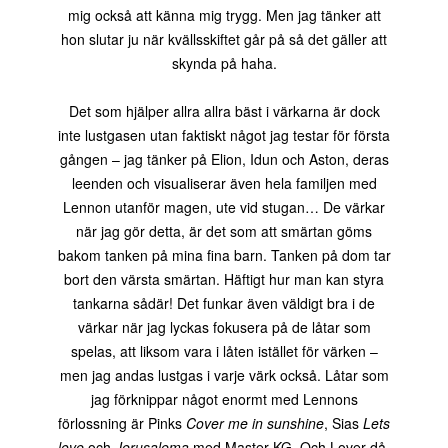
mig också att känna mig trygg. Men jag tänker att
hon slutar ju när kvällsskiftet går på så det gäller att
skynda på haha.
Det som hjälper allra allra bäst i värkarna är dock
inte lustgasen utan faktiskt något jag testar för första
gången – jag tänker på Elion, Idun och Aston, deras
leenden och visualiserar även hela familjen med
Lennon utanför magen, ute vid stugan… De värkar
när jag gör detta, är det som att smärtan göms
bakom tanken på mina fina barn. Tanken på dom tar
bort den värsta smärtan. Häftigt hur man kan styra
tankarna sådär! Det funkar även väldigt bra i de
värkar när jag lyckas fokusera på de låtar som
spelas, att liksom vara i låten istället för värken –
men jag andas lustgas i varje värk också. Låtar som
jag förknippar något enormt med Lennons
förlossning är Pinks
Cover me in sunshine
, Sias
Lets
love
och
Jerusalema
med Master KG. Och Lover då,