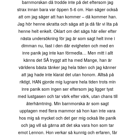
barnmorskan då trodde inte på det eftersom jag
strax innan bara var öppen 5-6 cm. Han säger också
att om jag säger att han kommer – då kommer han.
Jag hör henne skratta och säga att ja då får vi lita på
henne helt enkelt. Oklart om det sägs här eller efter
nästa undersökning för jag är som sagt helt inne i
dimman nu, fast i den där evigheten och med en
inre panik jag inte kan förmedla… Men mitt i allt
känns det SÅ tryggt att ha med Mange, han är
världens bästa tänker jag hela tiden och jag känner
att jag hade inte klarat det utan honom. Alltså på
riktigt, HAN gjorde mig lugnare hela tiden trots min
inre panik som ingen ser eftersom jag ligger tyst
med lustgasen och tar värk efter värk, utan chans till
återhämtning. Min barnmorska är som sagt
upptagen med flera mammor så hon kan inte vara
hos mig så mycket och det ger mig också lite panik
och jag vill så gärna att det ska vara hon som tar
emot Lennon. Hon verkar så kunnig och erfaren, får