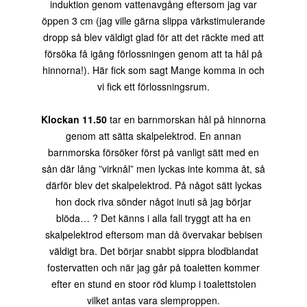
induktion genom vattenavgång eftersom jag var
öppen 3 cm (jag ville gärna slippa värkstimulerande
dropp så blev väldigt glad för att det räckte med att
försöka få igång förlossningen genom att ta hål på
hinnorna!). Här fick som sagt Mange komma in och
vi fick ett förlossningsrum.
Klockan 11.50
tar en barnmorskan hål på hinnorna
genom att sätta skalpelektrod. En annan
barnmorska försöker först på vanligt sätt med en
sån där lång ”virknål” men lyckas inte komma åt, så
därför blev det skalpelektrod. På något sätt lyckas
hon dock riva sönder något inuti så jag börjar
blöda… ? Det känns i alla fall tryggt att ha en
skalpelektrod eftersom man då övervakar bebisen
väldigt bra. Det börjar snabbt sippra blodblandat
fostervatten och när jag går på toaletten kommer
efter en stund en stoor röd klump i toalettstolen
vilket antas vara slemproppen.