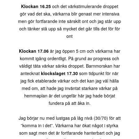
Klockan 16.25
och det värkstimulerande droppet
gör vad det ska, värkarna blir genast mer intensiva
men gör fortfarande inte särskilt ont och jag står upp
och tänker stå upp så mycket det går tills det för för
ont
Klockan 17.06
är jag öppen 5 cm och värkarna har
kommit igång ordentligt. På grund av progress och
väldigt täta värkar sänks droppet. Barnmorskan har
antecknat
klockslaget 17.30
som tidpunkt för när
jag fick etablerade värkar och det kan jag väl hålla
med om, att hade jag inväntat starkare värkar på
hemmaplan är det ungefär här jag hade börjat
fundera på att åka in.
Jag börjar nu med lustgas på låg nivå (30/70) för att
”komma in i det”. Värkarna har ökat något i styrka
som sagt men det är fortfarande hanterbart och jag