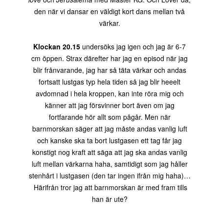
den när vi dansar en väldigt kort dans mellan två
värkar.
Klockan 20.15
undersöks jag igen och jag är 6-7
cm öppen. Strax därefter har jag en episod när jag
blir frånvarande, jag har så täta värkar och andas
fortsatt lustgas typ hela tiden så jag blir heeelt
avdomnad i hela kroppen, kan inte röra mig och
känner att jag försvinner bort även om jag
fortfarande hör allt som pågår
. Men när
barnmorskan säger att jag måste andas vanlig luft
och kanske ska ta bort lustgasen ett tag får jag
konstigt nog kraft att säga att jag ska andas vanlig
luft mellan värkarna haha, samtidigt som jag håller
stenhårt i lustgasen (den tar ingen ifrån mig haha)…
Härifrån tror jag att barnmorskan är med fram tills
han är ute?