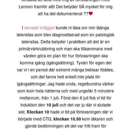
Lennon framför allt! Det betyder SÅ mycket för mig
att ha det dokumenterat ??
I
senaste inlägget
kunde ni läsa om min låånga
latensfas som blev diagnostiserad som en patologisk
latensfas. Detta betyder i praktiken att det är en
primärvärkrubbning och man ska tillsammans med
vården göra en plan för hur förlossningen ska
komma igång (igångsättning). Tyvärr för egen del
var vi i en period där extremt många bebisar föddes,
och det fanns helt enkelt inte plats för
igångsättningar. Jag hade onda, regelbundna värkar
som kom hela nätterna och med ungefär 5 minuters
mellanrum, från 1 juli. Först den 8 juli fick vi tid för
induktion den
10 juli
och det var ju där vi slutade
sist.
Klockan 10
hade vi tid på förlossningen där vi
började med CTG,
klockan 10.50
kom läkaren och
gjorde bedömningen att det var fritt fram för