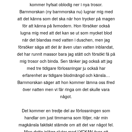
kommer hyfsat oblodig ner i nya trosor.
Barnmorskan (ny barnmorska nu) lugnar mig med
att det känns som det ska när hon trycker på magen
för att känna på livmodern. Hon försöker också
lugna mig med att det kan se ut som mycket blod
när det blandas med vatten i duschen, men jag
försöker säga att det är även utan vatten inblandat,
det har runnit massor bara jag stått och försökt få på
mig trosor och binda. Sen tänker jag också att jag
med tre tidigare förlossningar ju också har
erfarenhet av tidigare blodmängd och känsla…
Barnmorskan säger att hon kommer lämna oss ifred
över natten men vi får ringa om det skulle vara
något.
Det kommer en tredje del av förlossningen som
handlar om just timmarna som följer, när min
magkänsla faktiskt stämde om att det var något fel.
Men detta inlägg slutar med LYCKAN över att