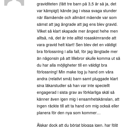
graviditeten (fått tre barn på 3,5 år så ja, det
var kämpigt) kände jag i vissa svaga stunder
när illamående och allmänt mående var som
sämst att jag ångrade att jag ens blev gravid.
Vilket så klart skapade mer ångest hehe men
alltså, nä, det är inte alltid rosaskimrande att
vara gravid helt klart! Sen blev det en väldigt
bra förlossning i alla fall, för jag längtade mer
än någonsin på att lillebror skulle komma ut så
du har alla möjligheter till en väldigt bra
förlossning! Min make tog ju hand om våra
andra (relativt små) barn samt pluggade klart
sina läkarstudier så han var inte speciellt
engagerad i sista grav av förklarliga skäl så
känner även igen mig i ensamhetskänslan, att
ingen räckte till att ta hand om mig också eller
planera för den nya som kommer…
Älskar dock att du börjat blogga igen, har följt