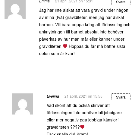
Emma
21 april, 2021 on 15:31
Svara
Jag har inte älskat att vara gravid under någon
av mina (två) graviditeter, men jag har älskat
barnen. Vill bara peppa kring att förlossning och
anknytningen till barnet absolut inte behöver
påverkas av hur man mår eller känner under
graviditeten
Hoppas du får må bättre sista
delen som är kvar!
Evelina
21 april, 2021 on 15:55
Svara
Vad skönt att du också skriver att
förlossningen inte behöver bli jobbigare
eller mer negativ pga jobbiga känslor i
graviditeten ????
Tack snälla du! Kram!