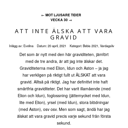
←
MOT LJUSARE TIDER
VECKA 30
→
ATT INTE ÄLSKA ATT VARA
GRAVID
Inlägg av:
Evelina
Datum:
20 april, 2021
Kategori:
Bebis 2021
,
Vardagsliv
Det som är nytt med den här graviditeten, jämfört
med de tre andra, är att jag inte älskar det.
Graviditeterna med Elion, Idun och Aston – ja jag
har verkligen på riktigt fullt ut ÄLSKAT att vara
gravid. Alltså på riktigt. Jag har definitivt inte haft
smärtfria graviditeter. Det har varit illamående (med
Elion och Idun), foglossning (jättemycket med Idun,
lite med Elion), yrsel (med Idun), stora blödningar
(med Aston), osv osv. Men som sagt, ändå har jag
älskat att vara gravid precis varje sekund från första
sekund.