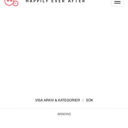
HAPPILY EVER AFTER
Toggle
Navigat
VISA ARKIV & KATEGORIER
|
SÖK