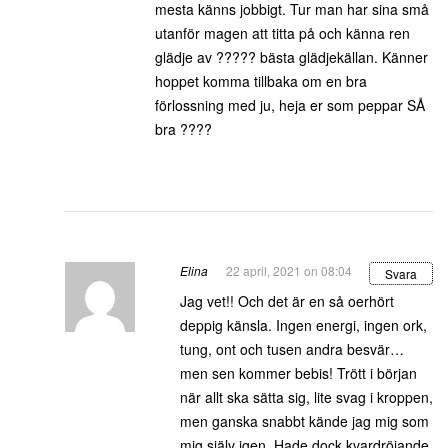
mesta känns jobbigt. Tur man har sina små
utanför magen att titta på och känna ren
glädje av ????? bästa glädjekällan. Känner
hoppet komma tillbaka om en bra
förlossning med ju, heja er som peppar SÅ
bra ????
Elina
22 april, 2021 on 08:04
Svara
Jag vet!! Och det är en så oerhört
deppig känsla. Ingen energi, ingen ork,
tung, ont och tusen andra besvär…
men sen kommer bebis! Trött i början
när allt ska sätta sig, lite svag i kroppen,
men ganska snabbt kände jag mig som
mig själv igen. Hade dock kvardröjande