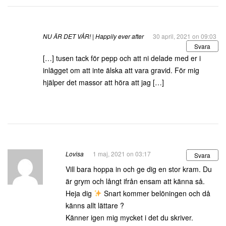
NU ÄR DET VÅR! | Happily ever after
30 april, 2021 on 09:03
Svara
[…] tusen tack för pepp och att ni delade med er i
inlägget om att inte älska att vara gravid. För mig
hjälper det massor att höra att jag […]
Lovisa
1 maj, 2021 on 03:17
Svara
Vill bara hoppa in och ge dig en stor kram. Du
är grym och långt ifrån ensam att känna så.
Heja dig
Snart kommer belöningen och då
känns allt lättare ?
Känner igen mig mycket i det du skriver.