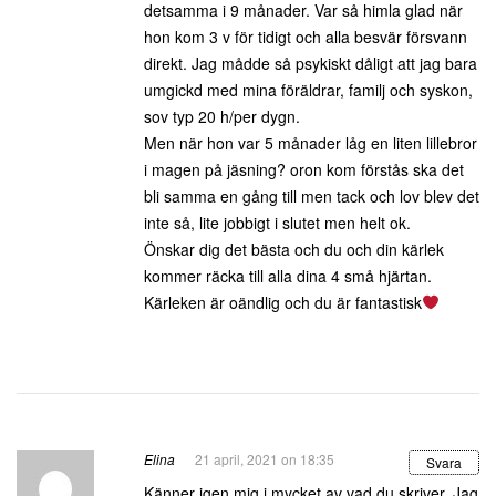
detsamma i 9 månader. Var så himla glad när
hon kom 3 v för tidigt och alla besvär försvann
direkt. Jag mådde så psykiskt dåligt att jag bara
umgickd med mina föräldrar, familj och syskon,
sov typ 20 h/per dygn.
Men när hon var 5 månader låg en liten lillebror
i magen på jäsning? oron kom förstås ska det
bli samma en gång till men tack och lov blev det
inte så, lite jobbigt i slutet men helt ok.
Önskar dig det bästa och du och din kärlek
kommer räcka till alla dina 4 små hjärtan.
Kärleken är oändlig och du är fantastisk
Elina
21 april, 2021 on 18:35
Svara
Känner igen mig i mycket av vad du skriver. Jag