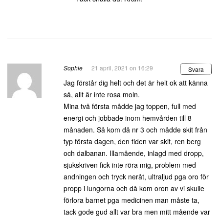
Sophie
21 april, 2021 on 16:29
Svara
Jag förstår dig helt och det är helt ok att känna
så, allt är inte rosa moln.
Mina två första mådde jag toppen, full med
energi och jobbade inom hemvården till 8
månaden. Så kom då nr 3 och mådde skit från
typ första dagen, den tiden var skit, ren berg
och dalbanan. Illamående, inlagd med dropp,
sjukskriven fick inte röra mig, problem med
andningen och tryck neråt, ultraljud pga oro för
propp i lungorna och då kom oron av vi skulle
förlora barnet pga medicinen man måste ta,
tack gode gud allt var bra men mitt mående var