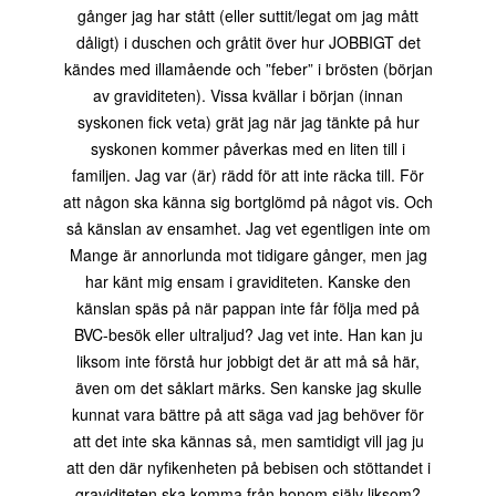
gånger jag har stått (eller suttit/legat om jag mått
dåligt) i duschen och gråtit över hur JOBBIGT det
kändes med illamående och ”feber” i brösten (början
av graviditeten). Vissa kvällar i början (innan
syskonen fick veta) grät jag när jag tänkte på hur
syskonen kommer påverkas med en liten till i
familjen. Jag var (är) rädd för att inte räcka till. För
att någon ska känna sig bortglömd på något vis. Och
så känslan av ensamhet. Jag vet egentligen inte om
Mange är annorlunda mot tidigare gånger, men jag
har känt mig ensam i graviditeten. Kanske den
känslan späs på när pappan inte får följa med på
BVC-besök eller ultraljud? Jag vet inte. Han kan ju
liksom inte förstå hur jobbigt det är att må så här,
även om det såklart märks. Sen kanske jag skulle
kunnat vara bättre på att säga vad jag behöver för
att det inte ska kännas så, men samtidigt vill jag ju
att den där nyfikenheten på bebisen och stöttandet i
graviditeten ska komma från honom själv liksom?