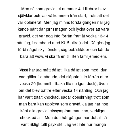
Men så kom graviditet nummer 4. Lillebror blev
självklar och var välkommen från start, trots att det
var oplanerat. Men jag minns första gången när jag
kände sånt där pirr i magen och lycka över att vara
gravid, det var nog inte förrän framåt vecka 13-14
nånting, i samband med KUB-ultraljudet. Då gick jag
förbi något skyltfönster, såg bebiskläder och kände
bara att wow, vi ska få en till liten familjemedlem.
Visst har jag mått dåligt, lika dåligt som med Idun
vad gäller illamående, det släppte inte förrän efter
vecka 20 (kommit tillbaka lite nu igen dock), även
om det blev bättre efter vecka 14 nånting. Och jag
har varit totalt knockad, sådär obeskrivligt trött som
man bara kan uppleva som gravid. Ja jag har nog
känt alla graviditetssymptom man kan, verkligen
check på allt. Men den här gången har det alltså
varit riktigt tufft psykiskt. Jag vet inte hur många