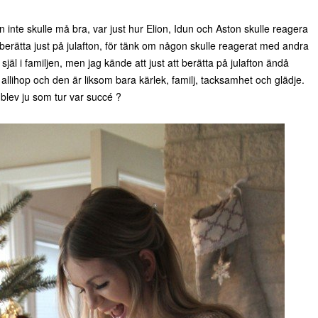
n inte skulle må bra, var just hur Elion, Idun och Aston skulle reagera
berätta just på julafton, för tänk om någon skulle reagerat med andra
jäl i familjen, men jag kände att just att berätta på julafton ändå
n allihop och den är liksom bara kärlek, familj, tacksamhet och glädje.
blev ju som tur var succé ?