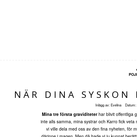
POJ
NÄR DINA SYSKON 
Inlägg av:
Evelina
Datum:
Mina tre första graviditeter
har blivit offentliga 
inte alls samma, mina systrar och Karro fick veta 
vi ville dela med oss av den fina nyheten, för m
därinne i magen. Men då hade vi ju kunnat berätta i