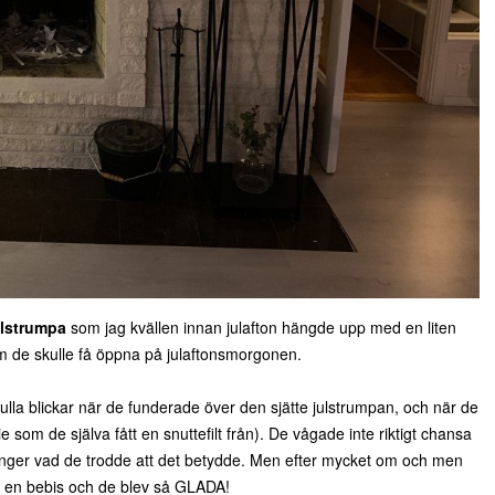
julstrumpa
som jag kvällen innan julafton hängde upp med en liten
om de skulle få öppna på julaftonsmorgonen.
fulla blickar när de funderade över den sjätte julstrumpan, och när de
som de själva fått en snuttefilt från). De vågade inte riktigt chansa
gånger vad de trodde att det betydde. Men efter mycket om och men
 en bebis och de blev så GLADA!