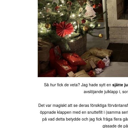
Så
hur
fick de veta? Jag hade sytt en
sjätte 
avslöjande julklapp i, s
Det var magiskt att se deras försiktiga förväntans
öppnade klappen med en snuttefilt i (samma serie 
på vad detta betydde och jag fick fråga flera 
gissade de på