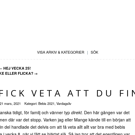
VISA ARKIV & KATEGORIER
|
SÖK
←
HEJ VECKA 25!
KE ELLER FLICKA?
→
FICK VETA ATT DU FI
21 mars, 2021
Kategori:
Bebis 2021
,
Vardagsliv
ganska tidigt, för familj och vänner typ
direkt.
Den här gången var det
men där var det stopp. Varken jag eller Mange kände till en början att
in del handlade det delvis om att få veta allt allt var bra med bebis
 vecka 8, när vi fått se hjärtat slå. Så jag tror att det egentligen var