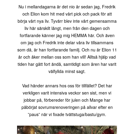
Nu i mellandagarna är det nio år sedan jag, Fredrik
och Elion kom hit med vårt pick och pack för att
börja vårt nya liv. Tyvärr blev inte vårt gemensamma
liv här särskilt långt, men från den dagen och
fortfarande känner jag mig HEMMA här. Och även
om jag och Fredrik inte delar våra liv tillsammans
som då, är han fortfarande familj. Och nu är Elion 11
år och åker mellan oss som han vill! Alltså hjälp vad
tiden har gått fort ändå, samtidigt som åren har varit
välfyllda minst sagt.
Vad händer annars hos oss för tillfället? Det har
verkligen varit intensiva veckor sen sist, men vi
jobbar på, förbereder för julen och Mange har
påbörjat sovrumsrenoveringen på allvar efter en
”paus” när vi fixade tvättstuga/bastu/gym.