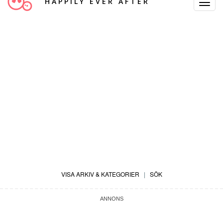
HAPPILY EVER AFTER
Toggle
Navigat
VISA ARKIV & KATEGORIER
|
SÖK