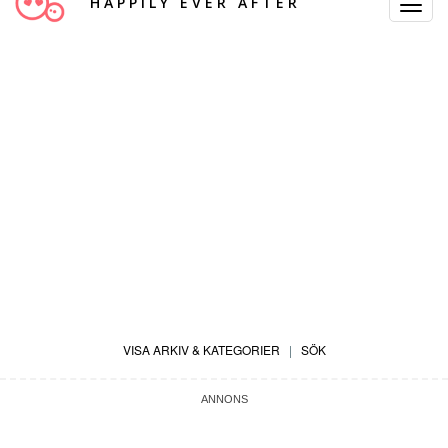
HAPPILY EVER AFTER
Toggle
Navigat
VISA ARKIV & KATEGORIER
|
SÖK