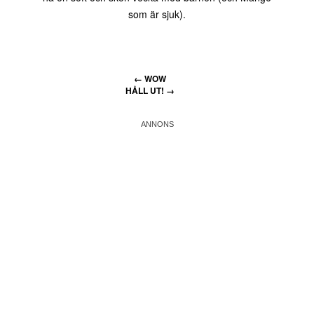
som är sjuk).
←
WOW
HÅLL UT!
→