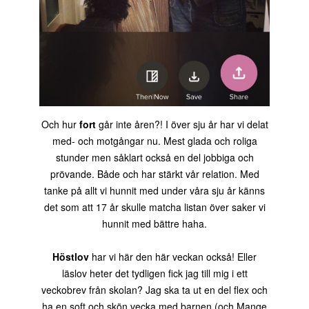
Och hur
fort
går inte åren?! I över sju år har vi delat
med- och motgångar nu. Mest glada och roliga
stunder men såklart också en del jobbiga och
prövande. Både och har stärkt vår relation. Med
tanke på allt vi hunnit med under våra sju år känns
det som att 17 år skulle matcha listan över saker vi
hunnit med bättre haha.
Höstlov
har vi här den här veckan också! Eller
läslov heter det tydligen fick jag till mig i ett
veckobrev från skolan? Jag ska ta ut en del flex och
ha en soft och skön vecka med barnen (och Mange