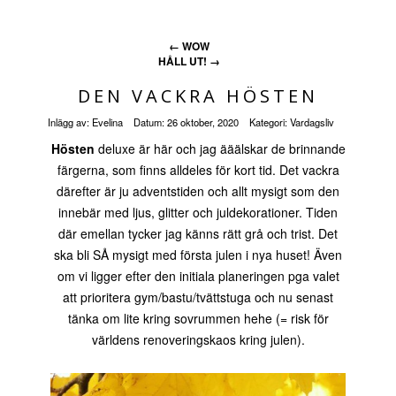
←
WOW
HÅLL UT!
→
DEN VACKRA HÖSTEN
Inlägg av:
Evelina
Datum:
26 oktober, 2020
Kategori:
Vardagsliv
Hösten
deluxe är här och jag ääälskar de brinnande
färgerna, som finns alldeles för kort tid. Det vackra
därefter är ju adventstiden och allt mysigt som den
innebär med ljus, glitter och juldekorationer. Tiden
där emellan tycker jag känns rätt grå och trist. Det
ska bli SÅ mysigt med första julen i nya huset! Även
om vi ligger efter den initiala planeringen pga valet
att prioritera gym/bastu/tvättstuga och nu senast
tänka om lite kring sovrummen hehe (= risk för
världens renoveringskaos kring julen).