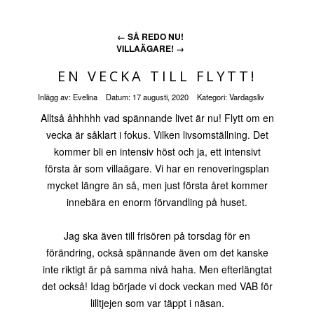
←
SÅ REDO NU!
VILLAÄGARE!
→
EN VECKA TILL FLYTT!
Inlägg av:
Evelina
Datum:
17 augusti, 2020
Kategori:
Vardagsliv
Alltså åhhhhh vad spännande livet är nu! Flytt om en
vecka är såklart i fokus. Vilken livsomställning. Det
kommer bli en intensiv höst och ja, ett intensivt
första år som villaägare. Vi har en renoveringsplan
mycket längre än så, men just första året kommer
innebära en enorm förvandling på huset.
Jag ska även till frisören på torsdag för en
förändring, också spännande även om det kanske
inte riktigt är på samma nivå haha. Men efterlängtat
det också! Idag började vi dock veckan med VAB för
lilltjejen som var täppt i näsan.