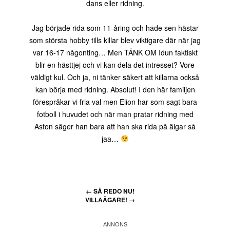
dans eller ridning.
Jag började rida som 11-åring och hade sen hästar
som största hobby tills killar blev viktigare där när jag
var 16-17 någonting… Men TÄNK OM Idun faktiskt
blir en hästtjej och vi kan dela det intresset? Vore
väldigt kul. Och ja, ni tänker säkert att killarna också
kan börja med ridning. Absolut! I den här familjen
förespråkar vi fria val men Elion har som sagt bara
fotboll i huvudet och när man pratar ridning med
Aston säger han bara att han ska rida på älgar så
jaa…
←
SÅ REDO NU!
VILLAÄGARE!
→