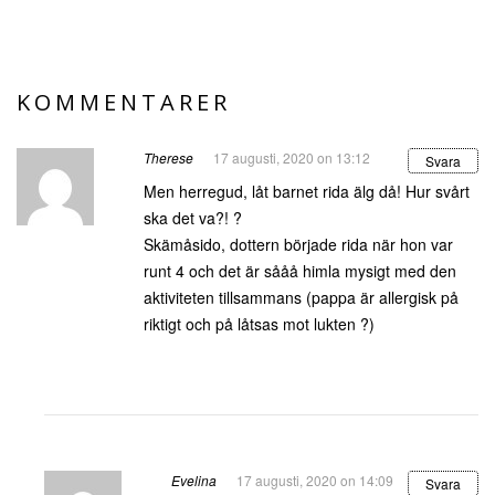
KOMMENTARER
Therese
17 augusti, 2020 on 13:12
Svara
Men herregud, låt barnet rida älg då! Hur svårt
ska det va?! ?
Skämåsido, dottern började rida när hon var
runt 4 och det är sååå himla mysigt med den
aktiviteten tillsammans (pappa är allergisk på
riktigt och på låtsas mot lukten ?)
Evelina
17 augusti, 2020 on 14:09
Svara