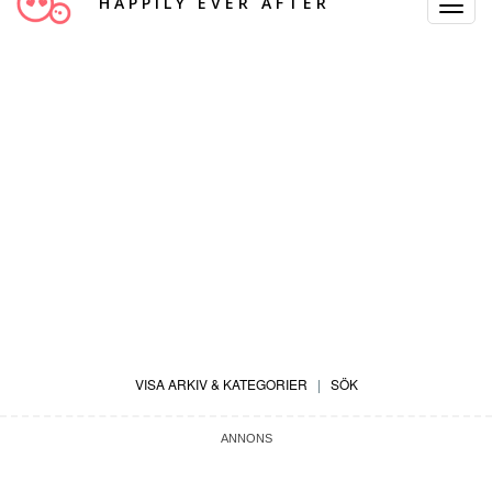
HAPPILY EVER AFTER
Toggle
Navigat
VISA ARKIV & KATEGORIER
|
SÖK