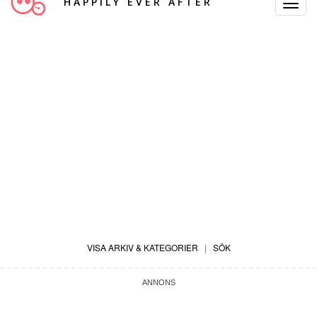
HAPPILY EVER AFTER
Toggle
Navigat
VISA ARKIV & KATEGORIER
|
SÖK