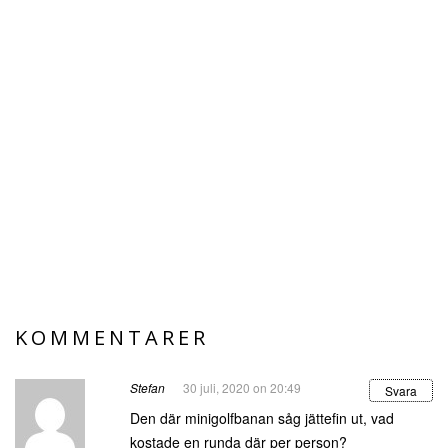
KOMMENTARER
Stefan
30 juli, 2020 on 20:49
Svara
Den där minigolfbanan såg jättefin ut, vad
kostade en runda där per person?