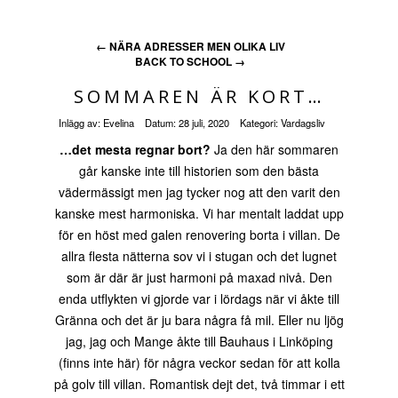
←
NÄRA ADRESSER MEN OLIKA LIV
BACK TO SCHOOL
→
SOMMAREN ÄR KORT…
Inlägg av:
Evelina
Datum:
28 juli, 2020
Kategori:
Vardagsliv
…det mesta regnar bort?
Ja den här sommaren
går kanske inte till historien som den bästa
vädermässigt men jag tycker nog att den varit den
kanske mest harmoniska. Vi har mentalt laddat upp
för en höst med galen renovering borta i villan. De
allra flesta nätterna sov vi i stugan och det lugnet
som är där är just harmoni på maxad nivå. Den
enda utflykten vi gjorde var i lördags när vi åkte till
Gränna och det är ju bara några få mil. Eller nu ljög
jag, jag och Mange åkte till Bauhaus i Linköping
(finns inte här) för några veckor sedan för att kolla
på golv till villan. Romantisk dejt det, två timmar i ett