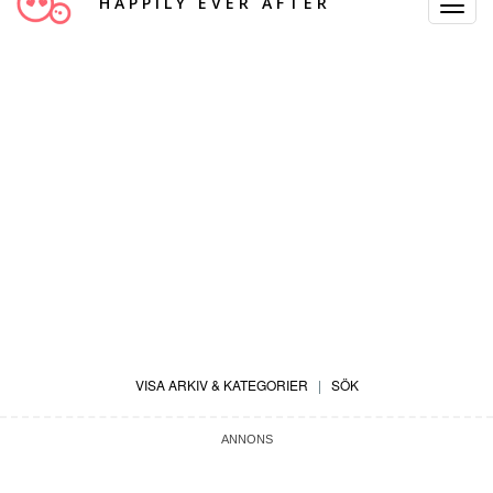
HAPPILY EVER AFTER
Toggle
Navigat
VISA ARKIV & KATEGORIER
|
SÖK