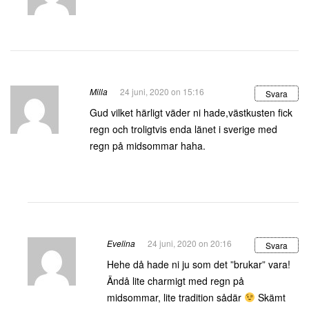
Milla
24 juni, 2020 on 15:16
Svara
Gud vilket härligt väder ni hade,västkusten fick
regn och troligtvis enda länet i sverige med
regn på midsommar haha.
Evelina
24 juni, 2020 on 20:16
Svara
Hehe då hade ni ju som det ”brukar” vara!
Ändå lite charmigt med regn på
midsommar, lite tradition sådär
Skämt