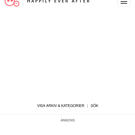
HAPPILY EVER AFTER
Toggle
Navigat
VISA ARKIV & KATEGORIER
|
SÖK