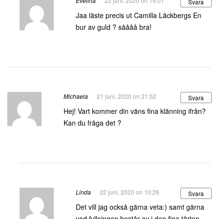
Evelina
22 juni, 2020 on 19:01
Svara
Jaa läste precis ut Camilla Läckbergs En
bur av guld ? såååå bra!
Michaela
21 juni, 2020 on 21:52
Svara
Hej! Vart kommer din väns fina klänning ifrån?
Kan du fråga det ?
Linda
22 juni, 2020 on 10:26
Svara
Det vill jag också gärna veta:) samt gärna
vad fyllningen består av i den fina tårtan