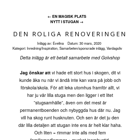
←
EN MAGISK PLATS
NYTT I STUGAN
→
DEN ROLIGA RENOVERINGEN
Inlägg av:
Evelina
Datum:
30 mars, 2020
Kategori:
Inredning/Inspiration
,
Samarbeten/sponsrade inlägg
,
Vardagsliv
Detta inlägg är ett betalt samarbete med Golvshop
Jag önskar att
vi hade ett stort hus i skogen, dit vi
kunde åka nu när vi ändå inte kan vara på jobb och
förskola/skola. För att leka utomhus framför allt, vi
har ju vår lilla stuga men den ligger i ett litet
”stugsamhälle”, även om det mest är
permanentboenden och nybyggda hus där nu. Jag
vill ha skog runt husknuten. Och sen är det ju den
där lilla detaljen att stugan inte ens är helt klar haha.
Och liten = rimmar inte alls med fem