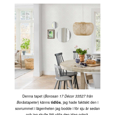
Denna tapet (
Borosan 17 Décor 33527 från
Boråstapeter
) känns
tidlös
, jag hade faktiskt den i
sovrummet i lägenheten jag bodde i för sju år sedan
och jag skulle lätt välja den idag också.