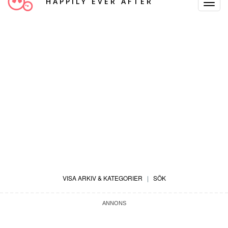
HAPPILY EVER AFTER
Toggle
Navigat
VISA ARKIV & KATEGORIER
|
SÖK