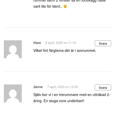
rummet samt 2 fönster så en fondvägg hade
varit lite för klent..
Klara
3 april, 2020 on 11:10
Svara
Vilket fint färgtema det är i sovrummet.
Sanne
7 april, 2020 on 12:09
Svara
Själv bor vi i en trerummare med en uttråkad 2-
åring. En stuga vore underbart!