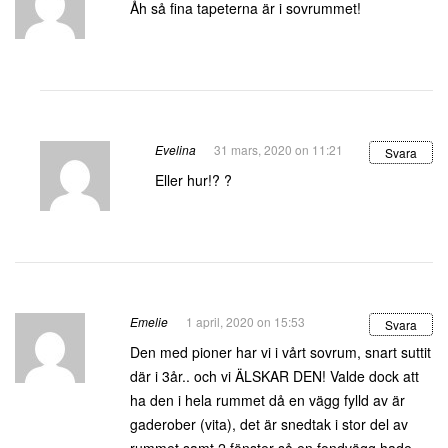
Åh så fina tapeterna är i sovrummet!
Evelina
31 mars, 2020 on 11:21
Svara
Eller hur!? ?
Emelie
1 april, 2020 on 15:53
Svara
Den med pioner har vi i vårt sovrum, snart suttit
där i 3år.. och vi ÄLSKAR DEN! Valde dock att
ha den i hela rummet då en vägg fylld av är
gaderober (vita), det är snedtak i stor del av