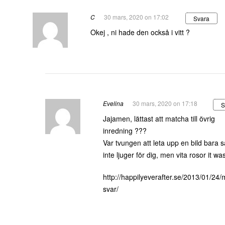
C
30 mars, 2020 on 17:02
Svara
Okej , ni hade den också i vitt ?
Evelina
30 mars, 2020 on 17:18
S
Jajamen, lättast att matcha till övrig
inredning ???
Var tvungen att leta upp en bild bara s
inte ljuger för dig, men vita rosor it wa
http://happilyeverafter.se/2013/01/24
svar/