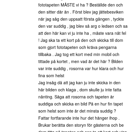
fototapeten MÅSTE vi ha ? Beställde den och
den sitter där än . Först blev jag jättebesviken
när jag såg den uppsatt första gången , tyckte
den var suddig , jag blev så arg o ledsen och sa
att den här kan vi ju inte ha , måste vara nåt fel
! Jag ska ta ett kort på den och skicka till dom
som gjort fototapeten och kräva pengarna
tillbaka . Jag tog ett kort med min mobil och
tittade på kortet , men vad är det här ? Bilden
var inte suddig , rosorna var hur klara och hur
fina som helst
Jag insåg då att jag kan ju inte skicka in den
här bilden och klaga , dom skulle ju inte fatta
nånting. Säga att rosorna och tapeten är
suddiga och skicka en bild På en hur fin tapet
som helst som inte är det minsta suddig ?
Fattar fortfarande inte hur det hänger ihop .
Brukar berätta den storyn för gästerna och be