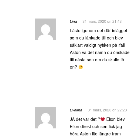
Lina
31 mars, 2020 on 21:43
Läste igenom det där inlägget
som du länkade till och blev
såklart väldigt nyfiken på ifall
Aston va det namn du önskade
till nästa son om du skulle få
en?
Evelina
31 mars, 2020 on 22:23
JA det var det ?
Elion blev
Elion direkt och sen fick jag
höra Aston lite längre fram