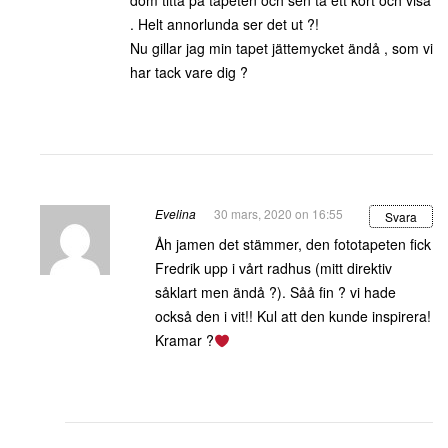
dom titta på tapeten och sen ta ett kort och visa
. Helt annorlunda ser det ut ?!
Nu gillar jag min tapet jättemycket ändå , som vi
har tack vare dig ?
Evelina
30 mars, 2020 on 16:55
Svara
Åh jamen det stämmer, den fototapeten fick
Fredrik upp i vårt radhus (mitt direktiv
såklart men ändå ?). Såå fin ? vi hade
också den i vit!! Kul att den kunde inspirera!
Kramar ?