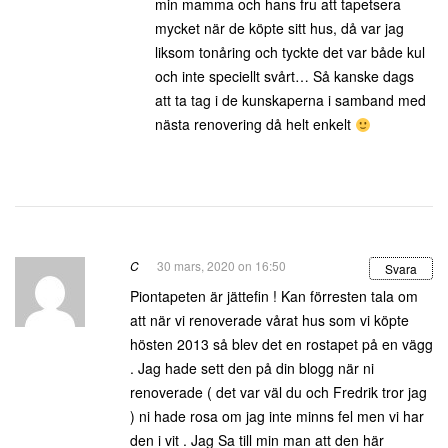
min mamma och hans fru att tapetsera
mycket när de köpte sitt hus, då var jag
liksom tonåring och tyckte det var både kul
och inte speciellt svårt… Så kanske dags
att ta tag i de kunskaperna i samband med
nästa renovering då helt enkelt
C
30 mars, 2020 on 16:50
Svara
Piontapeten är jättefin ! Kan förresten tala om
att när vi renoverade vårat hus som vi köpte
hösten 2013 så blev det en rostapet på en vägg
. Jag hade sett den på din blogg när ni
renoverade ( det var väl du och Fredrik tror jag
) ni hade rosa om jag inte minns fel men vi har
den i vit . Jag Sa till min man att den här