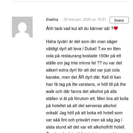
Evelina
20 februari, 2020 on 19:37
Svara
Åhh tack vad kul att du känner så! ?
Haha tyvärr är det som din man säger
väldigt dyrt att leva i Dubai! T.ex en liten
cola på restaurang kostade 150kr på ett
ställe om jag inte minns fel ?? nu var det
säkert extra dyrt för att det var just cola
kanske, men det ÄR dyrt där. Kall öl kan
han få tag på lite varstans, vi höll till på the
walk och där fanns det alkohol på alla
ställen vi åt på förutom ett. Men bra att kolla
på hotellet så att det serveras alkohol
också! Jag höll på att boka ett hotell som
var såå fint och prisvärt men så såg jag i
sista stund att det var ett alkoholfritt hotell.