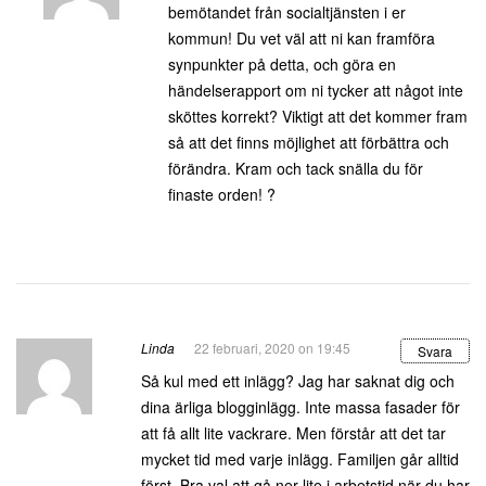
bemötandet från socialtjänsten i er
kommun! Du vet väl att ni kan framföra
synpunkter på detta, och göra en
händelserapport om ni tycker att något inte
sköttes korrekt? Viktigt att det kommer fram
så att det finns möjlighet att förbättra och
förändra. Kram och tack snälla du för
finaste orden! ?
Linda
22 februari, 2020 on 19:45
Svara
Så kul med ett inlägg? Jag har saknat dig och
dina ärliga blogginlägg. Inte massa fasader för
att få allt lite vackrare. Men förstår att det tar
mycket tid med varje inlägg. Familjen går alltid
först. Bra val att gå ner lite i arbetstid när du har