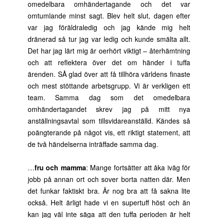
omedelbara omhändertagande och det var
omtumlande minst sagt. Blev helt slut, dagen efter
var jag föräldraledig och jag kände mig helt
dränerad så tur jag var ledig och kunde smälta allt.
Det har jag lärt mig är oerhört viktigt – återhämtning
och att reflektera över det om händer i tuffa
ärenden. SÅ glad över att få tillhöra världens finaste
och mest stöttande arbetsgrupp. Vi är verkligen ett
team. Samma dag som det omedelbara
omhändertagandet skrev jag på mitt nya
anställningsavtal som tillsvidareanställd. Kändes så
poängterande på något vis, ett riktigt statement, att
de två händelserna inträffade samma dag.
…
fru och mamma
: Mange fortsätter att åka iväg för
jobb på annan ort och sover borta natten där. Men
det funkar faktiskt bra. Är nog bra att få sakna lite
också. Helt ärligt hade vi en supertuff höst och än
kan jag väl inte säga att den tuffa perioden är helt