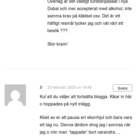
Överlag är det väldigt turistanpassat i nya
Dubai och mer accepterat med alkohol, inte
samma krav på klädsel osv. Det är ett
häftigt resmål tycker jag och väl värt ett
besök ???
Stor kram!
S
20 februari, 2020 on 19:46
Svara
Kul att du väljer att fortsätta blogga. Kikar in här
o hoppades på nytt inlägg.
Klokt av er att pausa ert ekorrhjul och bara vara
ett tag nu. Denna lärdom drog jag i somras när
jag o min man ”tappade” bort varandra….