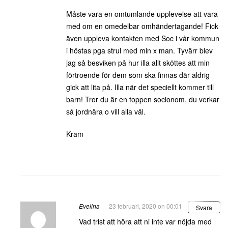
Måste vara en omtumlande upplevelse att vara
med om en omedelbar omhändertagande! Fick
även uppleva kontakten med Soc i vår kommun
i höstas pga strul med min x man. Tyvärr blev
jag så besviken på hur illa allt sköttes att min
förtroende för dem som ska finnas där aldrig
gick att lita på. Illa när det speciellt kommer till
barn! Tror du är en toppen socionom, du verkar
så jordnära o vill alla väl.
Kram
Evelina
23 februari, 2020 on 00:01
Svara
Vad trist att höra att ni inte var nöjda med