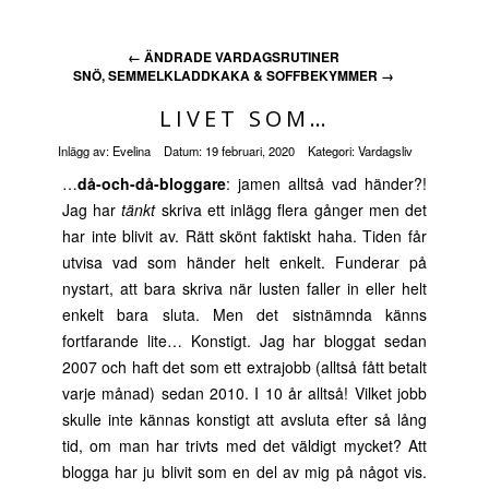
←
ÄNDRADE VARDAGSRUTINER
SNÖ, SEMMELKLADDKAKA & SOFFBEKYMMER
→
LIVET SOM…
Inlägg av:
Evelina
Datum:
19 februari, 2020
Kategori:
Vardagsliv
…
då-och-då-bloggare
: jamen alltså vad händer?!
Jag har
tänkt
skriva ett inlägg flera gånger men det
har inte blivit av. Rätt skönt faktiskt haha. Tiden får
utvisa vad som händer helt enkelt. Funderar på
nystart, att bara skriva när lusten faller in eller helt
enkelt bara sluta. Men det sistnämnda känns
fortfarande lite… Konstigt. Jag har bloggat sedan
2007 och haft det som ett extrajobb (alltså fått betalt
varje månad) sedan 2010. I 10 år alltså! Vilket jobb
skulle inte kännas konstigt att avsluta efter så lång
tid, om man har trivts med det väldigt mycket? Att
blogga har ju blivit som en del av mig på något vis.