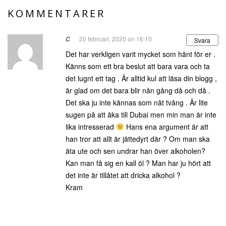
KOMMENTARER
C
20 februari, 2020 on 16:10
Svara
Det har verkligen varit mycket som hänt för er .
Känns som ett bra beslut att bara vara och ta
det lugnt ett tag . Är alltid kul att läsa din blogg ,
är glad om det bara blir nån gång då och då .
Det ska ju inte kännas som nåt tvång . Är lite
sugen på att åka till Dubai men min man är inte
lika intresserad
Hans ena argument är att
han tror att allt är jättedyrt där ? Om man ska
äta ute och sen undrar han över alkoholen?
Kan man få sig en kall öl ? Man har ju hört att
det inte är tillåtet att dricka alkohol ?
Kram