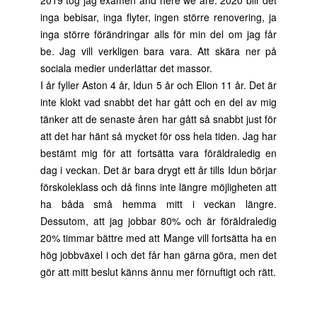
2019 tog jag examen and here we are. 2020 blir det
inga bebisar, inga flyter, ingen större renovering, ja
inga större förändringar alls för min del om jag får
be. Jag vill verkligen bara vara. Att skära ner på
sociala medier underlättar det massor.
I år fyller Aston 4 år, Idun 5 år och Elion 11 år. Det är
inte klokt vad snabbt det har gått och en del av mig
tänker att de senaste åren har gått så snabbt just för
att det har hänt så mycket för oss hela tiden. Jag har
bestämt mig för att fortsätta vara föräldraledig en
dag i veckan. Det är bara drygt ett år tills Idun börjar
förskoleklass och då finns inte längre möjligheten att
ha båda små hemma mitt i veckan längre.
Dessutom, att jag jobbar 80% och är föräldraledig
20% timmar bättre med att Mange vill fortsätta ha en
hög jobbväxel i och det får han gärna göra, men det
gör att mitt beslut känns ännu mer förnuftigt och rätt.