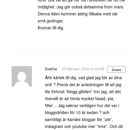
möjlighet. Jag gör också detsamma from mars.
Denna tiden kommer aldrig tillbaka med vår
små godingar.
Kramar till dig.
Evelina
22 februari, 2020 on 23:58
Svara
Åhh kärlek till dig, vad glad jag blir av dina
ord! ? Precis det är anledningen till att jag
lite förlorat ”blogg-glöden” tror jag, att det
överallt är så himla mycket fasad, yta,
filter… Jag saknar verkligen hur det var i
bloggvärlden för 10 år sedan ? och
samtidigt är kanske bloggar lite ”ute”,
instagram och youtube mer ”inne”. Och dit