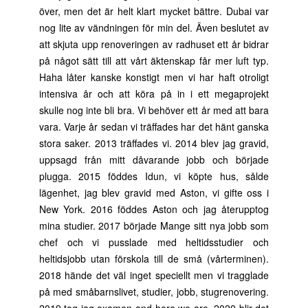
över, men det är helt klart mycket bättre. Dubai var
nog lite av vändningen för min del. Även beslutet av
att skjuta upp renoveringen av radhuset ett år bidrar
på något sätt till att vårt äktenskap får mer luft typ.
Haha låter kanske konstigt men vi har haft otroligt
intensiva år och att köra på in i ett megaprojekt
skulle nog inte bli bra. Vi behöver ett år med att bara
vara. Varje år sedan vi träffades har det hänt ganska
stora saker. 2013 träffades vi. 2014 blev jag gravid,
uppsagd från mitt dåvarande jobb och började
plugga. 2015 föddes Idun, vi köpte hus, sålde
lägenhet, jag blev gravid med Aston, vi gifte oss i
New York. 2016 föddes Aston och jag återupptog
mina studier. 2017 började Mange sitt nya jobb som
chef och vi pusslade med heltidsstudier och
heltidsjobb utan förskola till de små (vårterminen).
2018 hände det väl inget speciellt men vi tragglade
på med småbarnslivet, studier, jobb, stugrenovering.