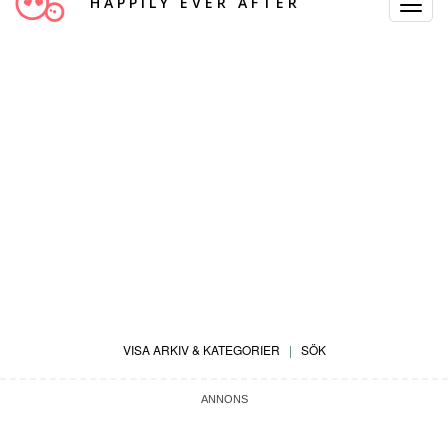
HAPPILY EVER AFTER
Toggle
Navigat
VISA ARKIV & KATEGORIER
|
SÖK