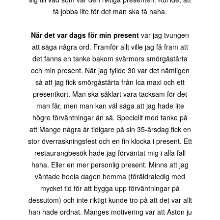
få jobba lite för det man ska få haha.
När det var dags för min present
var jag tvungen
att säga några ord. Framför allt ville jag få fram att
det fanns en tanke bakom svärmors smörgåstårta
och min present. När jag fyllde 30 var det nämligen
så att jag fick smörgåstårta från Ica maxi och ett
presentkort. Man ska såklart vara tacksam för det
man får, men man kan väl säga att jag hade lite
högre förväntningar än så. Speciellt med tanke på
att Mange några år tidigare på sin 35-årsdag fick en
stor överraskningsfest och en fin klocka i present. Ett
restaurangbesök hade jag förväntat mig i alla fall
haha. Eller en mer personlig present. Minns att jag
väntade heela dagen hemma (föräldraledig med
mycket tid för att bygga upp förväntningar på
dessutom) och inte riktigt kunde tro på att det var allt
han hade ordnat. Manges motivering var att Aston ju