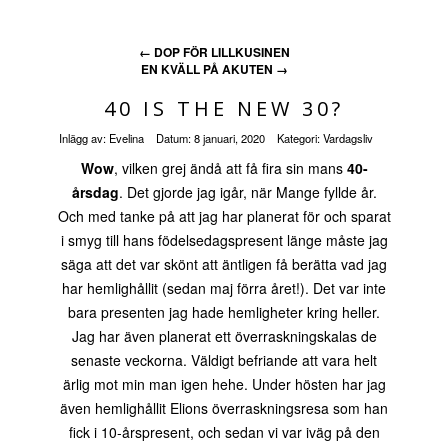
←
DOP FÖR LILLKUSINEN
EN KVÄLL PÅ AKUTEN
→
40 IS THE NEW 30?
Inlägg av:
Evelina
Datum:
8 januari, 2020
Kategori:
Vardagsliv
Wow
, vilken grej ändå att få fira sin mans
40-
årsdag
. Det gjorde jag igår, när Mange fyllde år.
Och med tanke på att jag har planerat för och sparat
i smyg till hans födelsedagspresent länge måste jag
säga att det var skönt att äntligen få berätta vad jag
har hemlighållit (sedan maj förra året!). Det var inte
bara presenten jag hade hemligheter kring heller.
Jag har även planerat ett överraskningskalas de
senaste veckorna. Väldigt befriande att vara helt
ärlig mot min man igen hehe. Under hösten har jag
även hemlighållit Elions överraskningsresa som han
fick i 10-årspresent, och sedan vi var iväg på den