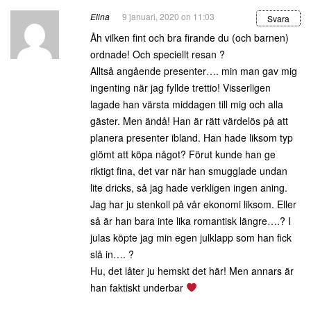
Elina
9 januari, 2020 on 11:03
Svara
Åh vilken fint och bra firande du (och barnen)
ordnade! Och speciellt resan ?
Alltså angående presenter…. min man gav mig
ingenting när jag fyllde trettio! Visserligen
lagade han värsta middagen till mig och alla
gäster. Men ändå! Han är rätt värdelös på att
planera presenter ibland. Han hade liksom typ
glömt att köpa något? Förut kunde han ge
riktigt fina, det var när han smugglade undan
lite dricks, så jag hade verkligen ingen aning.
Jag har ju stenkoll på vår ekonomi liksom. Eller
så är han bara inte lika romantisk längre….? I
julas köpte jag min egen julklapp som han fick
slå in…. ?
Hu, det låter ju hemskt det här! Men annars är
han faktiskt underbar