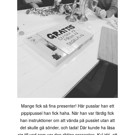
Mange fick så fina presenter! Här pusslar han ett
pippipussel han fick haha. När han var färdig fick
han instruktioner om att vända på pusslet utan att
det skulle gå sönder, och tada! Där kunde ha läsa
sig till vad som var den riktiga presenten. Kul idé, att