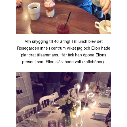
Min snygging till 40-åring! Till lunch blev det
Rosegarden inne i centrum vilket jag och Elion hade
planerat tillsammans. Här fick han öppna Elions
present som Elion själv hade valt (kaffebönor).