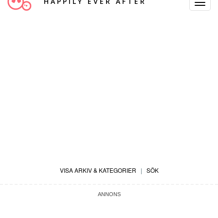
HAPPILY EVER AFTER
Toggle
Navigat
VISA ARKIV & KATEGORIER
|
SÖK