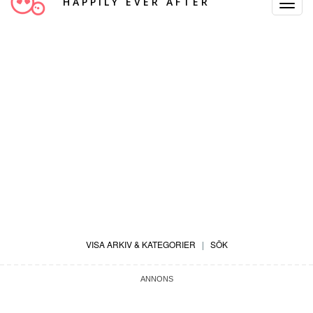
HAPPILY EVER AFTER
Toggle
Navigat
VISA ARKIV & KATEGORIER
|
SÖK