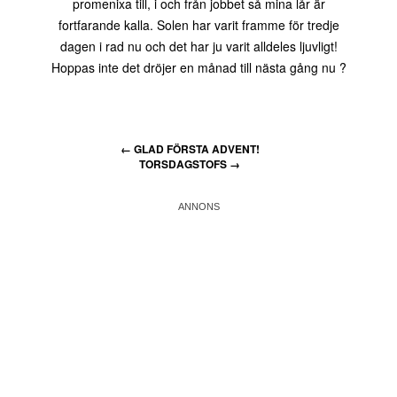
promenixa till, i och från jobbet så mina lår är
fortfarande kalla. Solen har varit framme för tredje
dagen i rad nu och det har ju varit alldeles ljuvligt!
Hoppas inte det dröjer en månad till nästa gång nu ?
←
GLAD FÖRSTA ADVENT!
TORSDAGSTOFS
→