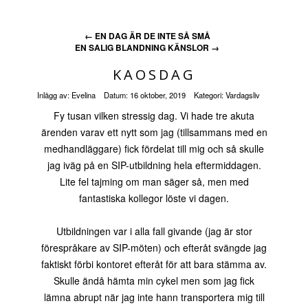
←
EN DAG ÄR DE INTE SÅ SMÅ
EN SALIG BLANDNING KÄNSLOR
→
KAOSDAG
Inlägg av:
Evelina
Datum:
16 oktober, 2019
Kategori:
Vardagsliv
Fy tusan vilken stressig dag. Vi hade tre akuta
ärenden varav ett nytt som jag (tillsammans med en
medhandläggare) fick fördelat till mig och så skulle
jag iväg på en SIP-utbildning hela eftermiddagen.
Lite fel tajming om man säger så, men med
fantastiska kollegor löste vi dagen.
Utbildningen var i alla fall givande (jag är stor
förespråkare av SIP-möten) och efteråt svängde jag
faktiskt förbi kontoret efteråt för att bara stämma av.
Skulle ändå hämta min cykel men som jag fick
lämna abrupt när jag inte hann transportera mig till