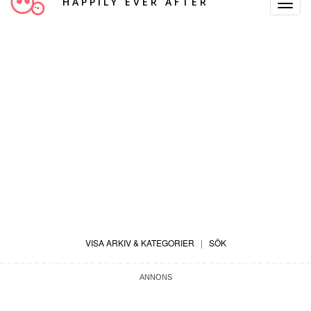
HAPPILY EVER AFTER
Toggle
Navigat
VISA ARKIV & KATEGORIER
|
SÖK