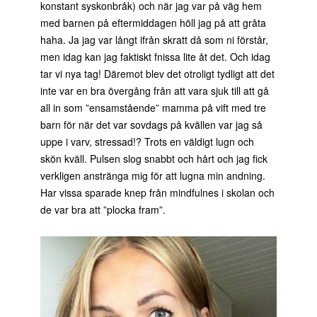
konstant syskonbråk) och när jag var på väg hem
med barnen på eftermiddagen höll jag på att gråta
haha. Ja jag var långt ifrån skratt då som ni förstår,
men idag kan jag faktiskt fnissa lite åt det. Och idag
tar vi nya tag! Däremot blev det otroligt tydligt att det
inte var en bra övergång från att vara sjuk till att gå
all in som ”ensamstående” mamma på vift med tre
barn för när det var sovdags på kvällen var jag så
uppe i varv, stressad!? Trots en väldigt lugn och
skön kväll. Pulsen slog snabbt och hårt och jag fick
verkligen anstränga mig för att lugna min andning.
Har vissa sparade knep från mindfulnes i skolan och
de var bra att ”plocka fram”.