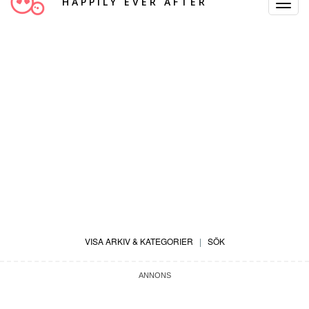
HAPPILY EVER AFTER
Toggle
Navigat
VISA ARKIV & KATEGORIER
|
SÖK