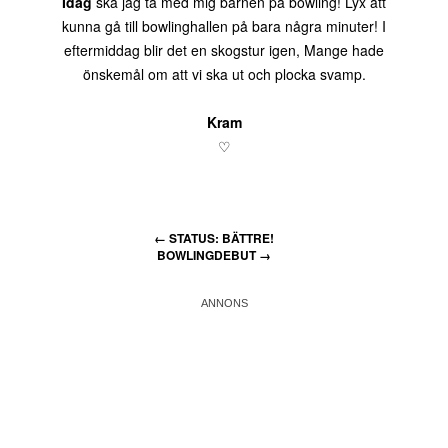
Idag
ska jag ta med mig barnen på bowling! Lyx att
kunna gå till bowlinghallen på bara några minuter! I
eftermiddag blir det en skogstur igen, Mange hade
önskemål om att vi ska ut och plocka svamp.
Kram
♡
←
STATUS: BÄTTRE!
BOWLINGDEBUT
→