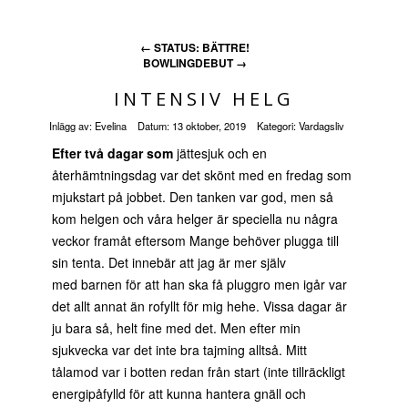
←
STATUS: BÄTTRE!
BOWLINGDEBUT
→
INTENSIV HELG
Inlägg av:
Evelina
Datum:
13 oktober, 2019
Kategori:
Vardagsliv
Efter två dagar som
jättesjuk och en
återhämtningsdag var det skönt med en fredag som
mjukstart på jobbet. Den tanken var god, men så
kom helgen och våra helger är speciella nu några
veckor framåt eftersom Mange behöver plugga till
sin tenta. Det innebär att jag är mer själv
med barnen för att han ska få pluggro men igår var
det allt annat än rofyllt för mig hehe. Vissa dagar är
ju bara så, helt fine med det. Men efter min
sjukvecka var det inte bra tajming alltså. Mitt
tålamod var i botten redan från start (inte tillräckligt
energipåfylld för att kunna hantera gnäll och