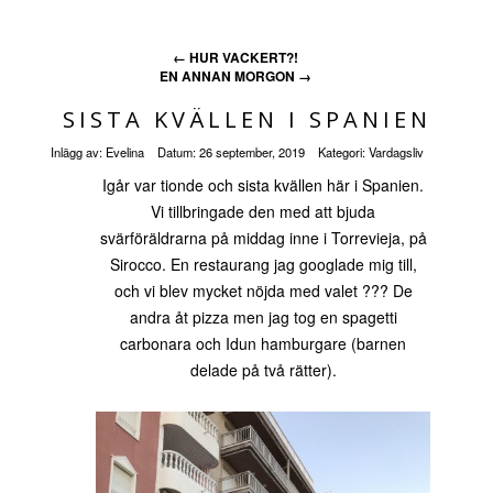
←
HUR VACKERT?!
EN ANNAN MORGON
→
SISTA KVÄLLEN I SPANIEN
Inlägg av:
Evelina
Datum:
26 september, 2019
Kategori:
Vardagsliv
Igår var tionde och sista kvällen här i Spanien.
Vi tillbringade den med att bjuda
svärföräldrarna på middag inne i Torrevieja, på
Sirocco. En restaurang jag googlade mig till,
och vi blev mycket nöjda med valet ??? De
andra åt pizza men jag tog en spagetti
carbonara och Idun hamburgare (barnen
delade på två rätter).