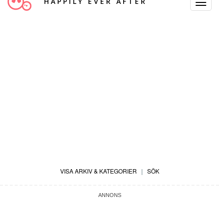
HAPPILY EVER AFTER
Toggle
Navigat
VISA ARKIV & KATEGORIER
|
SÖK