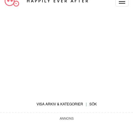
HAPPILY EVER AFTER
Toggle
Navigat
VISA ARKIV & KATEGORIER
|
SÖK