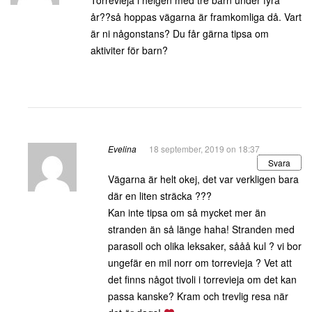
Torrevieja i helgen med tre barn under fyra
år??så hoppas vägarna är framkomliga då. Vart
är ni någonstans? Du får gärna tipsa om
aktiviter för barn?
Evelina
18 september, 2019 on 18:37
Svara
Vägarna är helt okej, det var verkligen bara
där en liten sträcka ???
Kan inte tipsa om så mycket mer än
stranden än så länge haha! Stranden med
parasoll och olika leksaker, sååå kul ? vi bor
ungefär en mil norr om torrevieja ? Vet att
det finns något tivoli i torrevieja om det kan
passa kanske? Kram och trevlig resa när