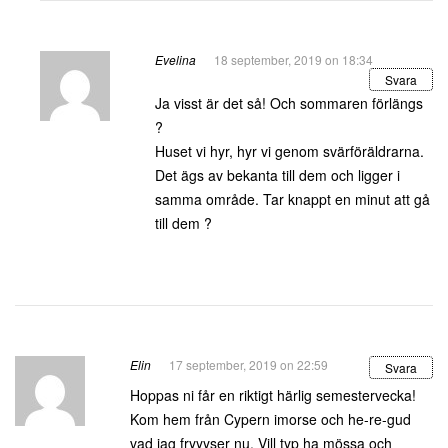
Evelina
18 september, 2019 on 18:34
Svara
Ja visst är det så! Och sommaren förlängs
?
Huset vi hyr, hyr vi genom svärföräldrarna.
Det ägs av bekanta till dem och ligger i
samma område. Tar knappt en minut att gå
till dem ?
Elin
17 september, 2019 on 22:59
Svara
Hoppas ni får en riktigt härlig semestervecka!
Kom hem från Cypern imorse och he-re-gud
vad jag fryyyser nu. Vill typ ha mössa och