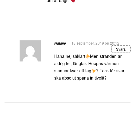
det är dags!
Natalie
18 september, 2019 on 20:12
Svara
Haha nej såklart
Men stranden är
aldrig fel, längtar. Hoppas värmen
stannar kvar ett tag
? Tack för svar,
ska absolut spana in tivolit?