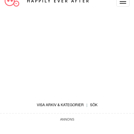
HAPPILY EVER AFTER
Toggle
Navigat
VISA ARKIV & KATEGORIER
|
SÖK