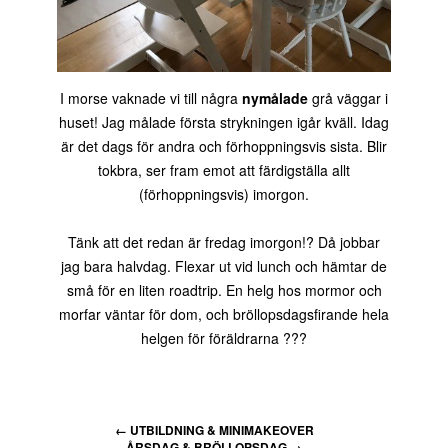
I morse vaknade vi till några
nymålade
grå väggar i
huset! Jag målade första strykningen igår kväll. Idag
är det dags för andra och förhoppningsvis sista. Blir
tokbra, ser fram emot att färdigställa allt
(förhoppningsvis) imorgon.
Tänk att det redan är fredag imorgon!? Då jobbar
jag bara halvdag. Flexar ut vid lunch och hämtar de
små för en liten roadtrip. En helg hos mormor och
morfar väntar för dom, och bröllopsdagsfirande hela
helgen för föräldrarna ???
←
UTBILDNING & MINIMAKEOVER
ÅRSDAG & BRÖLLOPSDAG
→