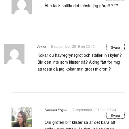
Åhh tack snälla det måste jag göra!! ???
Anna
5 september, 2019 on 22:42
Svara
Kokar du havregrynsgröt och ställer in i kylen?
Blir den inte som klister då? Aldrig fått för mig
att testa då jag kokar min gröt i micron ?
Hannas krypin
7 september, 2019 on 07:34
Svara
Om gröten blir klister så är det bara att
hälla i mer vatten. Är den kall så i med