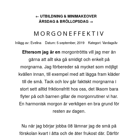
←
UTBILDNING & MINIMAKEOVER
ÅRSDAG & BRÖLLOPSDAG
→
MORGONEFFEKTIV
Inlägg av:
Evelina
Datum:
5 september, 2019
Kategori:
Vardagsliv
Eftersom jag är en
morgontröttis vill jag mer än
gärna att allt ska gå smidigt och enkelt på
morgnarna. Jag förbereder så mycket som möjligt
kvällen innan, till exempel med att lägga fram kläder
till de små. Tack och lov går faktiskt morgnarna i
stort sett alltid friktionsfritt hos oss, det liksom bara
flyter på och barnen gillar de morgonrutiner vi har.
En harmonisk morgon är verkligen en bra grund för
resten av dagen.
Nu när jag börjar jobba 08 lämnar jag de små på
förskolan kvart i åtta och de äter frukost där. Därför