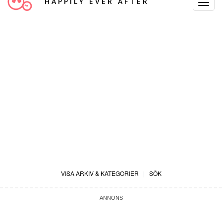
HAPPILY EVER AFTER
Toggle
Navigat
VISA ARKIV & KATEGORIER
|
SÖK