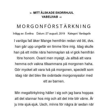
←
MITT ÄLSKADE EKORRHJUL
VABELIVAB
→
MORGONFÖRSTÄRKNING
Inlägg av:
Evelina
Datum:
27 augusti, 2019
Kategori:
Vardagsliv
I vanliga fall åker Mange hemifrån redan vid 06, dvs.
han går upp ungefär en timme före mig. Idag skulle
han på ett möte nära hemmaplan så
vi
gick hemifrån
före honom. Ovant men mysigt. Ja alltså att vara
hemma och vakna tillsammans på morgonen haha.
Gör mycket att vara två på morgonen, speciellt som
idag när det blev lite oväntade morgonsysslor med
ett av barnen.
Min megaförkylning håller i sig och jag bara hoppas
att det stannar hos mig och att det inte blir värre. Är
ju inte sjuk-sjuk. Usch, minns för några år sedan när