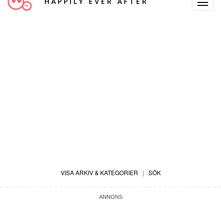
HAPPILY EVER AFTER
Toggle
Navigat
VISA ARKIV & KATEGORIER
|
SÖK