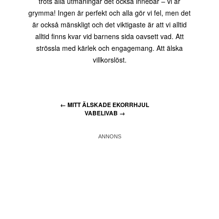
trots alla utmaningar det också innebär – vi är
grymma! Ingen är perfekt och alla gör vi fel, men det
är också mänskligt och det viktigaste är att vi alltid
alltid finns kvar vid barnens sida oavsett vad. Att
strössla med kärlek och engagemang. Att älska
villkorslöst.
←
MITT ÄLSKADE EKORRHJUL
VABELIVAB
→