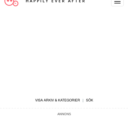
HAPPILY EVER AFTER
Toggle
Navigat
VISA ARKIV & KATEGORIER
|
SÖK