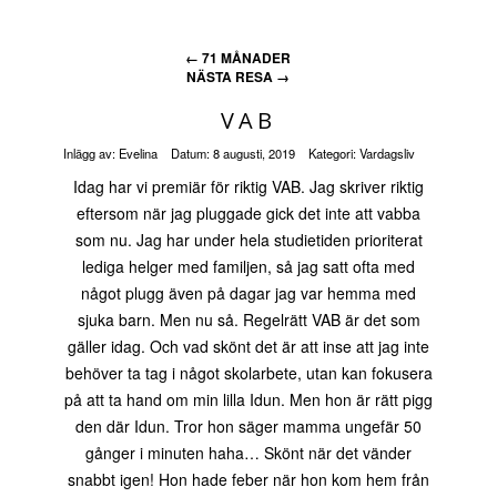
←
71 MÅNADER
NÄSTA RESA
→
VAB
Inlägg av:
Evelina
Datum:
8 augusti, 2019
Kategori:
Vardagsliv
Idag har vi premiär för riktig VAB. Jag skriver riktig
eftersom när jag pluggade gick det inte att vabba
som nu. Jag har under hela studietiden prioriterat
lediga helger med familjen, så jag satt ofta med
något plugg även på dagar jag var hemma med
sjuka barn. Men nu så. Regelrätt VAB är det som
gäller idag. Och vad skönt det är att inse att jag inte
behöver ta tag i något skolarbete, utan kan fokusera
på att ta hand om min lilla Idun. Men hon är rätt pigg
den där Idun. Tror hon säger mamma ungefär 50
gånger i minuten haha… Skönt när det vänder
snabbt igen! Hon hade feber när hon kom hem från