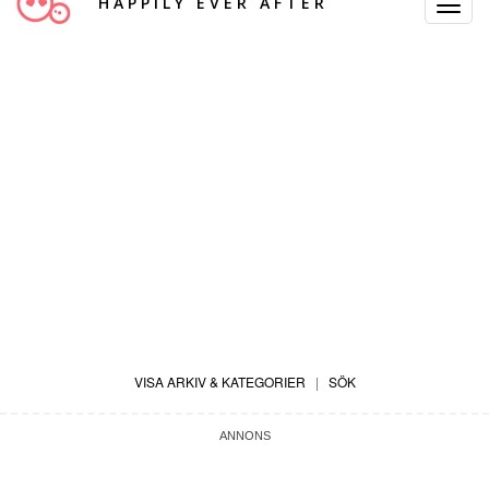
HAPPILY EVER AFTER
Toggle
Navigat
VISA ARKIV & KATEGORIER
|
SÖK