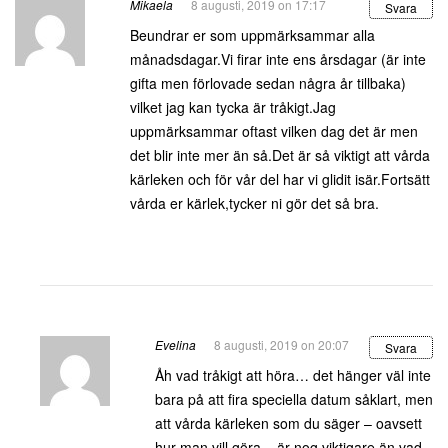
Mikaela
8 augusti, 2019 on 17:17
Svara
Beundrar er som uppmärksammar alla
månadsdagar.Vi firar inte ens årsdagar (är inte
gifta men förlovade sedan några år tillbaka)
vilket jag kan tycka är tråkigt.Jag
uppmärksammar oftast vilken dag det är men
det blir inte mer än så.Det är så viktigt att vårda
kärleken och för vår del har vi glidit isär.Fortsätt
vårda er kärlek,tycker ni gör det så bra.
Evelina
8 augusti, 2019 on 20:07
Svara
Åh vad tråkigt att höra… det hänger väl inte
bara på att fira speciella datum såklart, men
att vårda kärleken som du säger – oavsett
hur man vill göra – är nog viktigare än vad