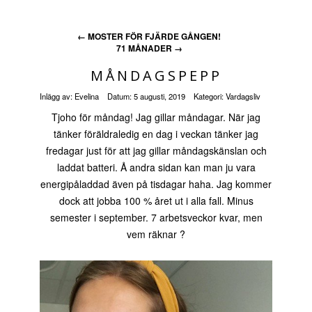
←
MOSTER FÖR FJÄRDE GÅNGEN!
71 MÅNADER
→
MÅNDAGSPEPP
Inlägg av:
Evelina
Datum:
5 augusti, 2019
Kategori:
Vardagsliv
Tjoho för måndag! Jag gillar måndagar. När jag
tänker föräldraledig en dag i veckan tänker jag
fredagar just för att jag gillar måndagskänslan och
laddat batteri. Å andra sidan kan man ju vara
energipåladdad även på tisdagar haha. Jag kommer
dock att jobba 100 % året ut i alla fall. Minus
semester i september. 7 arbetsveckor kvar, men
vem räknar ?