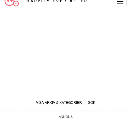
HAPPILY EVER AFTER
Toggle
Navigat
VISA ARKIV & KATEGORIER
|
SÖK