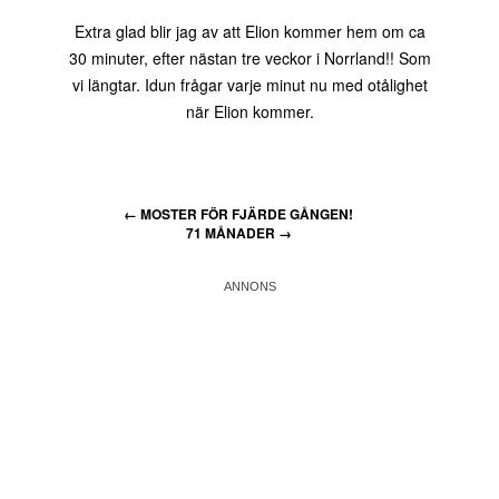
Extra glad blir jag av att Elion kommer hem om ca
30 minuter, efter nästan tre veckor i Norrland!! Som
vi längtar. Idun frågar varje minut nu med otålighet
när Elion kommer.
←
MOSTER FÖR FJÄRDE GÅNGEN!
71 MÅNADER
→