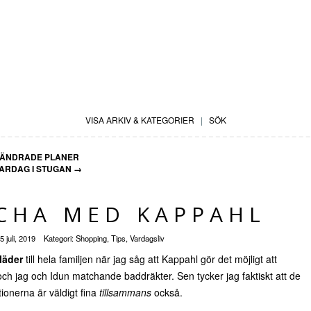
VISA ARKIV & KATEGORIER
|
SÖK
ÄNDRADE PLANER
XARDAG I STUGAN
→
CHA MED KAPPAHL
5 juli, 2019
Kategori:
Shopping
,
Tips
,
Vardagsliv
läder
till hela familjen när jag såg att Kappahl gör det möjligt att
ch jag och Idun matchande baddräkter. Sen tycker jag faktiskt att de
onerna är väldigt fina
tillsammans
också.