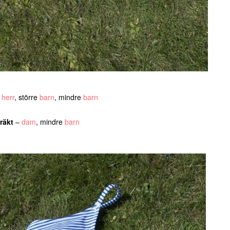
–
herr
, större
barn
, mindre
barn
räkt
–
dam
, mindre
barn