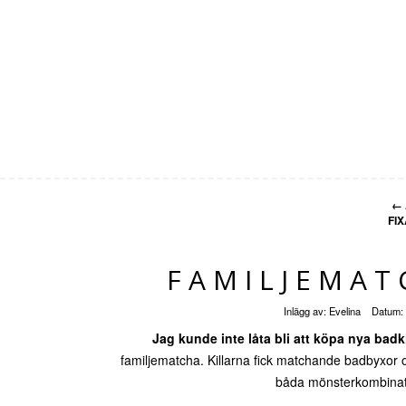
←
FI
FAMILJEMAT
Inlägg av:
Evelina
Datum:
Jag kunde inte låta bli att köpa nya badk
familjematcha. Killarna fick matchande badbyxor o
båda mönsterkombinati