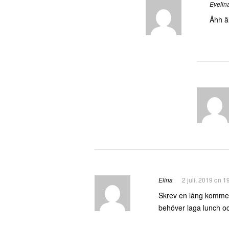
Evelin
Åhh äl
Elina
2 juli, 2019 on 1
Skrev en lång komment
behöver laga lunch oc