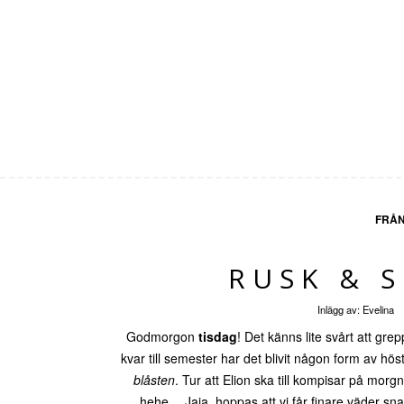
FRÅN
RUSK & 
Inlägg av:
Evelina
Godmorgon
tisdag
! Det känns lite svårt att gr
kvar till semester har det blivit någon form av hös
blåsten
. Tur att Elion ska till kompisar på morgn
hehe… Jaja, hoppas att vi får finare väder snart