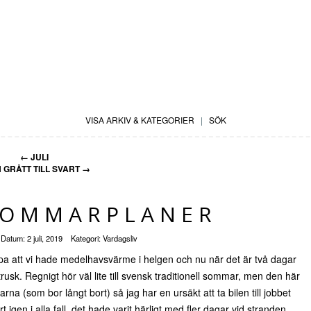
VISA ARKIV & KATEGORIER
|
SÖK
←
JULI
 GRÅTT TILL SVART
→
SOMMARPLANER
Datum:
2 juli, 2019
Kategori:
Vardagsliv
eppa att vi hade medelhavsvärme i helgen och nu när det är två dagar
trusk. Regnigt hör väl lite till svensk traditionell sommar, men den här
arna (som bor långt bort) så jag har en ursäkt att ta bilen till jobbet
 igen i alla fall, det hade varit härligt med fler dagar vid stranden