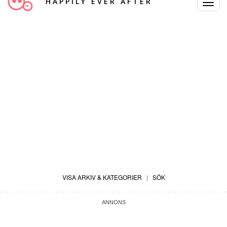
HAPPILY EVER AFTER
Toggle
Navigat
VISA ARKIV & KATEGORIER
|
SÖK