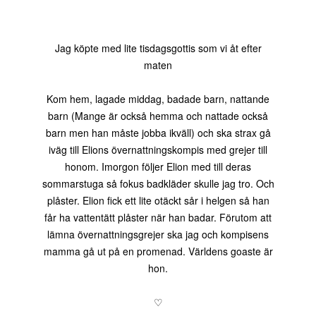
Jag köpte med lite tisdagsgottis som vi åt efter
maten
Kom hem, lagade middag, badade barn, nattande
barn (Mange är också hemma och nattade också
barn men han måste jobba ikväll) och ska strax gå
iväg till Elions övernattningskompis med grejer till
honom. Imorgon följer Elion med till deras
sommarstuga så fokus badkläder skulle jag tro. Och
plåster. Elion fick ett lite otäckt sår i helgen så han
får ha vattentätt plåster när han badar. Förutom att
lämna övernattningsgrejer ska jag och kompisens
mamma gå ut på en promenad. Världens goaste är
hon.
♡