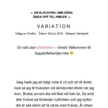
←
EN BLÄCKFISK I MIN SÄNG
ÄNDA UPP TILL HIMLEN
→
VARIATION
Inlägg av:
Evelina
Datum:
25 juni, 2019
Kategori:
Vardagsliv
En natt utan
bläckfisken
– check! Välkommen till
foppatoffelfamiljen btw
Idag hade jag ett tidigt möte 8.15 och ett till direkt
inpå så jag åt frukosten vid skrivbordet direkt när jag
kom. Brukar annars äta vid fikat vid halv tio. De små
äter frukost på förskolan nuförtiden och jag tycker
det är såå skönt att få vänta med frukost. Är oftast