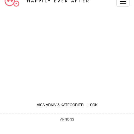
HAPPILY EVER AFTER
Toggle
Navigat
VISA ARKIV & KATEGORIER
|
SÖK