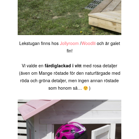
Lekstugan finns hos
Jollyroom
/
Woodlii
och är galet
fin!
Vi valde en
färdiglackad
i vitt
med rosa detaljer
(även om Mange röstade för den naturfärgade med
röda och gröna detaljer, men ingen annan röstade
som honom så…
)