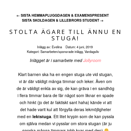
←
SISTA HEMMAPLUGGDAGEN & EXAMENSPRESENT
SISTA SKOLDAGEN & LILLEBRORS STUDENT
→
STOLTA ÄGARE TILL ÄNNU EN
STUGA!
Inlägg av:
Evelina
Datum:
4 juni, 2019
Kategori:
Samarbeten/sponsrade inlägg
,
Vardagsliv
Inlägget är i samarbete med
Jollyroom
Klart barnen ska ha en engen stuga ute vid stugan,
vi är där väldigt många timmar och leker. Även om
de är väldigt enkla av sig, de kan gräva i en sandhög
i flera timmar bara de får något som liknar en spade
och hinkt (jo det är faktiskt sant haha) kände vi att
det hade varit kul att förgylla deras lekmöjligheter
med en
lektstuga
. Ett litet krypin som de kan pyssla
om själva medan vi pysslar om stora stugan (är ju
ganska många timmars jobb kvar med den)