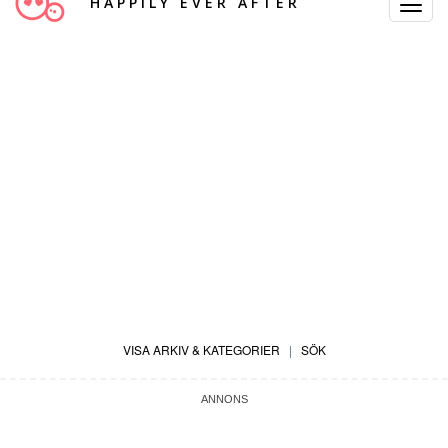
HAPPILY EVER AFTER
Toggle
Navigat
VISA ARKIV & KATEGORIER
|
SÖK