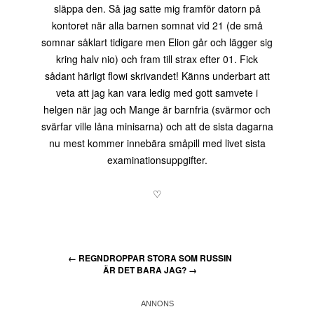
släppa den. Så jag satte mig framför datorn på
kontoret när alla barnen somnat vid 21 (de små
somnar såklart tidigare men Elion går och lägger sig
kring halv nio) och fram till strax efter 01. Fick
sådant härligt flowi skrivandet! Känns underbart att
veta att jag kan vara ledig med gott samvete i
helgen när jag och Mange är barnfria (svärmor och
svärfar ville låna minisarna) och att de sista dagarna
nu mest kommer innebära småpill med livet sista
examinationsuppgifter.
♡
←
REGNDROPPAR STORA SOM RUSSIN
ÄR DET BARA JAG?
→