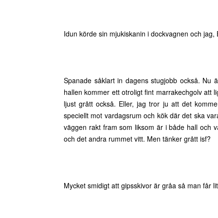
Idun körde sin mjukiskanin i dockvagnen och jag, El
Spanade såklart in dagens stugjobb också. Nu är 
hallen kommer ett otroligt fint marrakechgolv att li
ljust grått också. Eller, jag tror ju att det komme
speciellt mot vardagsrum och kök där det ska vara 
väggen rakt fram som liksom är i både hall och v
och det andra rummet vitt. Men tänker grått isf?
Mycket smidigt att gipsskivor är gråa så man får 