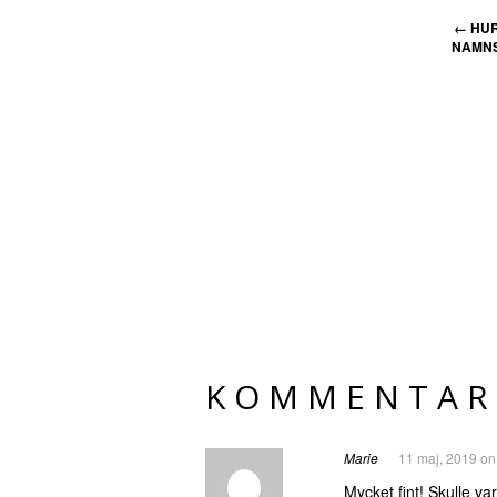
←
HUR
NAMNS
KOMMENTAR
Marie
11 maj, 2019 on
Mycket fint! Skulle v