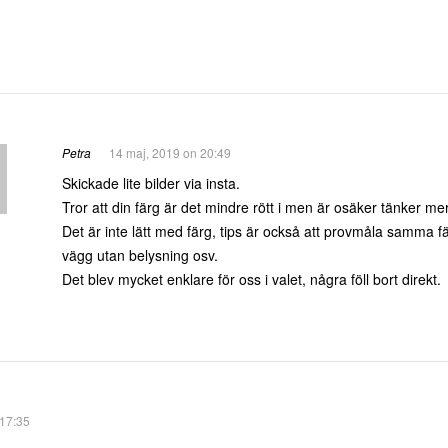
Petra
14 maj, 2019 on 20:49
Skickade lite bilder via insta.
Tror att din färg är det mindre rött i men är osäker tänker mer
Det är inte lätt med färg, tips är också att provmåla samma fär
vägg utan belysning osv.
Det blev mycket enklare för oss i valet, några föll bort direkt.
 17:35