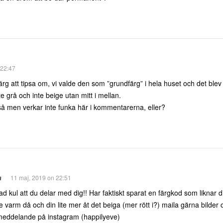
 22:47
ärg att tipsa om, vi valde den som ”grundfärg” i hela huset och det blev 
 grå och inte beige utan mitt i mellan.
så men verkar inte funka här i kommentarerna, eller?
a
11 maj, 2019 on 22:51
d kul att du delar med dig!! Har faktiskt sparat en färgkod som liknar d
 varm då och din lite mer åt det beiga (mer rött i?) maila gärna bilder
 meddelande på instagram (happilyeve)