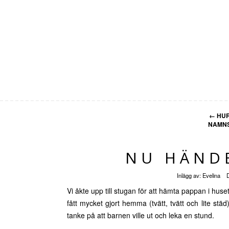
←
HUR
NAMNS
NU HÄNDE
Inlägg av:
Evelina
Vi åkte upp till stugan för att hämta pappan i hus
fått mycket gjort hemma (tvätt, tvätt och lite städ
tanke på att barnen ville ut och leka en stund.