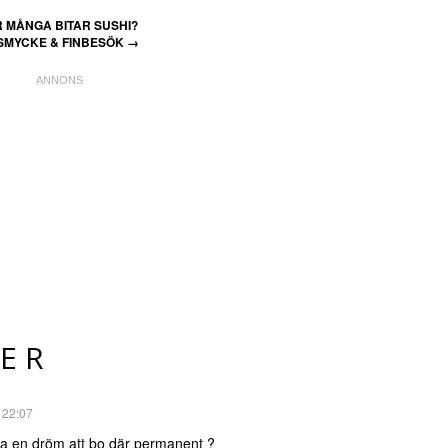
 MÅNGA BITAR SUSHI?
MYCKE & FINBESÖK
→
ER
 22:07
ara en dröm att bo där permanent ?