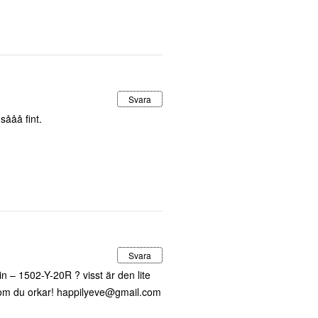
Svara
sååå fint.
Svara
in – 1502-Y-20R ? visst är den lite
 om du orkar!
happilyeve@gmail.com