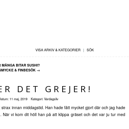
VISA ARKIV & KATEGORIER
|
SÖK
 MÅNGA BITAR SUSHI?
MYCKE & FINBESÖK
→
R DET GREJER!
Datum:
11 maj, 2019
Kategori:
Vardagsliv
et strax innan middagstid. Han hade fått mycket gjort där och jag hade
). När vi kom dit höll han på att klippa gräset och det var ju tur med