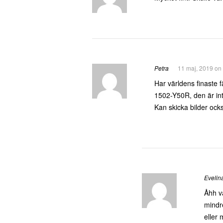
Petra
11 maj, 2019 on
Har världens finaste f
1502-Y50R, den är inte
Kan skicka bilder ock
Evelin
Åhh va
mindre
eller