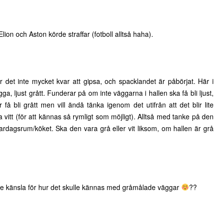
ion och Aston körde straffar (fotboll alltså haha).
det inte mycket kvar att gipsa, och spacklandet är påbörjat. Här i
gga, ljust grått. Funderar på om inte väggarna i hallen ska få bli ljust,
r få bli grått men vill ändå tänka igenom det utifrån att det blir lite
vitt (för att kännas så rymligt som möjligt). Alltså med tanke på den
ardagsrum/köket. Ska den vara grå eller vit liksom, om hallen är grå
lite känsla för hur det skulle kännas med gråmålade väggar
??