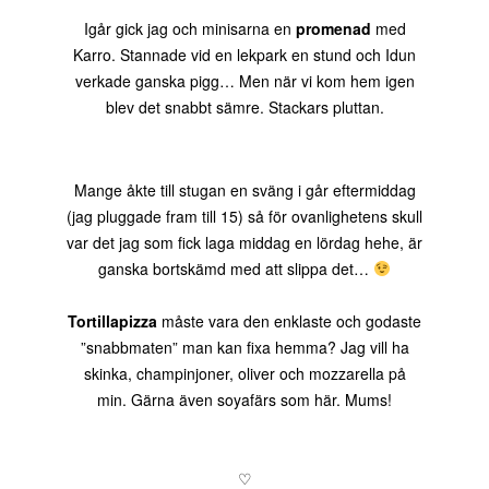
Igår gick jag och minisarna en
promenad
med
Karro. Stannade vid en lekpark en stund och Idun
verkade ganska pigg… Men när vi kom hem igen
blev det snabbt sämre. Stackars pluttan.
Mange åkte till stugan en sväng i går eftermiddag
(jag pluggade fram till 15) så för ovanlighetens skull
var det jag som fick laga middag en lördag hehe, är
ganska bortskämd med att slippa det…
Tortillapizza
måste vara den enklaste och godaste
”snabbmaten” man kan fixa hemma? Jag vill ha
skinka, champinjoner, oliver och mozzarella på
min. Gärna även soyafärs som här. Mums!
♡