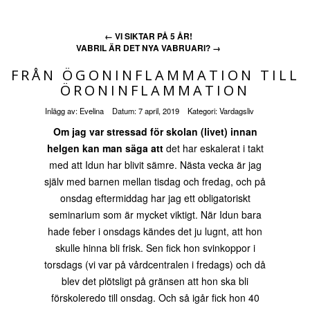
←
VI SIKTAR PÅ 5 ÅR!
VABRIL ÄR DET NYA VABRUARI?
→
FRÅN ÖGONINFLAMMATION TILL
ÖRONINFLAMMATION
Inlägg av:
Evelina
Datum:
7 april, 2019
Kategori:
Vardagsliv
Om jag var stressad för skolan (livet) innan
helgen kan man säga att
det har eskalerat i takt
med att Idun har blivit sämre. Nästa vecka är jag
själv med barnen mellan tisdag och fredag, och på
onsdag eftermiddag har jag ett obligatoriskt
seminarium som är mycket viktigt. När Idun bara
hade feber i onsdags kändes det ju lugnt, att hon
skulle hinna bli frisk. Sen fick hon svinkoppor i
torsdags (vi var på vårdcentralen i fredags) och då
blev det plötsligt på gränsen att hon ska bli
förskoleredo till onsdag. Och så igår fick hon 40