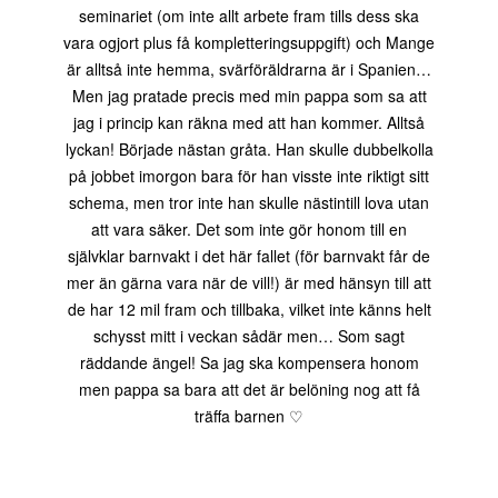
seminariet (om inte allt arbete fram tills dess ska
vara ogjort plus få kompletteringsuppgift) och Mange
är alltså inte hemma, svärföräldrarna är i Spanien…
Men jag pratade precis med min pappa som sa att
jag i princip kan räkna med att han kommer. Alltså
lyckan! Började nästan gråta. Han skulle dubbelkolla
på jobbet imorgon bara för han visste inte riktigt sitt
schema, men tror inte han skulle nästintill lova utan
att vara säker. Det som inte gör honom till en
självklar barnvakt i det här fallet (för barnvakt får de
mer än gärna vara när de vill!) är med hänsyn till att
de har 12 mil fram och tillbaka, vilket inte känns helt
schysst mitt i veckan sådär men… Som sagt
räddande ängel! Sa jag ska kompensera honom
men pappa sa bara att det är belöning nog att få
träffa barnen ♡