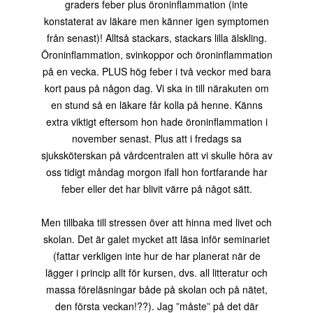
graders feber plus öroninflammation (inte
konstaterat av läkare men känner igen symptomen
från senast)! Alltså stackars, stackars lilla älskling.
Öroninflammation, svinkoppor och öroninflammation
på en vecka. PLUS hög feber i två veckor med bara
kort paus på någon dag. Vi ska in till närakuten om
en stund så en läkare får kolla på henne. Känns
extra viktigt eftersom hon hade öroninflammation i
november senast. Plus att i fredags sa
sjuksköterskan på vårdcentralen att vi skulle höra av
oss tidigt måndag morgon ifall hon fortfarande har
feber eller det har blivit värre på något sätt.
Men tillbaka till stressen över att hinna med livet och
skolan. Det är galet mycket att läsa inför seminariet
(fattar verkligen inte hur de har planerat när de
lägger i princip allt för kursen, dvs. all litteratur och
massa föreläsningar både på skolan och på nätet,
den första veckan!??). Jag ”måste” på det där