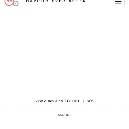
HAPPILY EVER AFTER
Toggle
Navigat
VISA ARKIV & KATEGORIER
|
SÖK