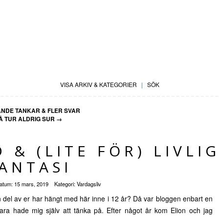
VISA ARKIV & KATEGORIER
|
SÖK
NDE TANKAR & FLER SVAR
Å TUR ALDRIG SUR
→
& (LITE FÖR) LIVLI
ANTASI
atum:
15 mars, 2019
Kategori:
Vardagsliv
en del av er har hängt med här inne i 12 år? Då var bloggen enbart en
ara hade mig själv att tänka på. Efter något år kom Elion och jag