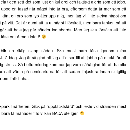
ela tiden sett det som just en kul grej och faktiskt aldrig som ett jobb.
la uppe en fasad när något inte är bra, eftersom detta är mer som ett
 känt en oro som typ äter upp mig, men jag vill inte skriva något om
 på vitt. Det är dumt att ta ut något i förskott, men bara tanken på att
ör att hela jag går sönder inombords. Men jag ska försöka att inte
att läsa om A men inte B
blir en riktig slapp sådan. Ska mest bara läsa igenom mina
 idag. Jag är så glad att jag alltid ser till att jobba på direkt för att
ig stress. Så i eftermiddag kommer jag vara sååå glad för att ha alla
a att vänta på seminarierna för att sedan finjustera innan slutgiltig
 om finlir haha.
lekpark i närheten. Gick på ”upptäcktsfärd” och lekte vid stranden mest
är bara få månader tills vi kan BADA ute igen