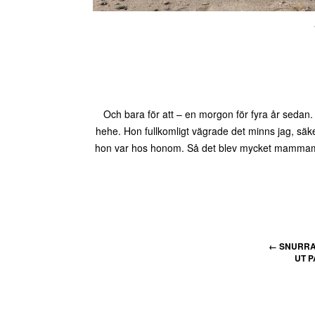
Och bara för att – en morgon för fyra år sedan
hehe. Hon fullkomligt vägrade det minns jag, säk
hon var hos honom. Så det blev mycket mammamys 
←
SNURRA
UT P