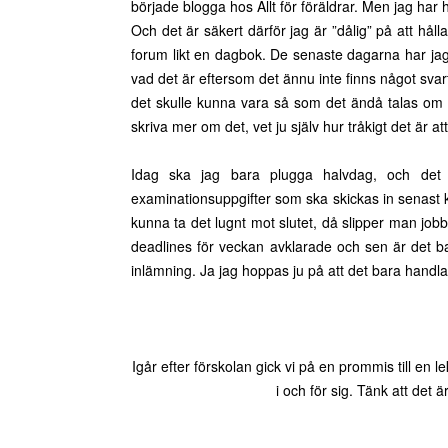
började blogga hos Allt för föräldrar. Men jag har h
Och det är säkert därför jag är ”dålig” på att hål
forum likt en dagbok. De senaste dagarna har jag
vad det är eftersom det ännu inte finns något svart
det skulle kunna vara så som det ändå talas om g
skriva mer om det, vet ju själv hur tråkigt det är 
Idag ska jag bara plugga halvdag, och det 
examinationsuppgifter som ska skickas in senast kl.12
kunna ta det lugnt mot slutet, då slipper man jobb
deadlines för veckan avklarade och sen är det bar
inlämning. Ja jag hoppas ju på att det bara handlar
Igår efter förskolan gick vi på en prommis till en 
i och för sig. Tänk att det 