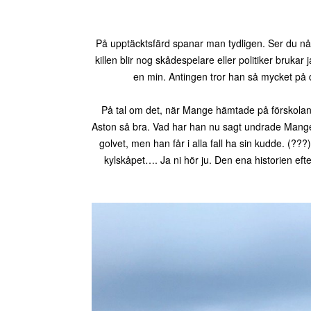
På upptäcktsfärd spanar man tydligen. Ser du nå
killen blir nog skådespelare eller politiker bruka
en min. Antingen tror han så mycket på d
På tal om det, när Mange hämtade på förskolan
Aston så bra. Vad har han nu sagt undrade Mange 
golvet, men han får i alla fall ha sin kudde. (
kylskåpet…. Ja ni hör ju. Den ena historien efter