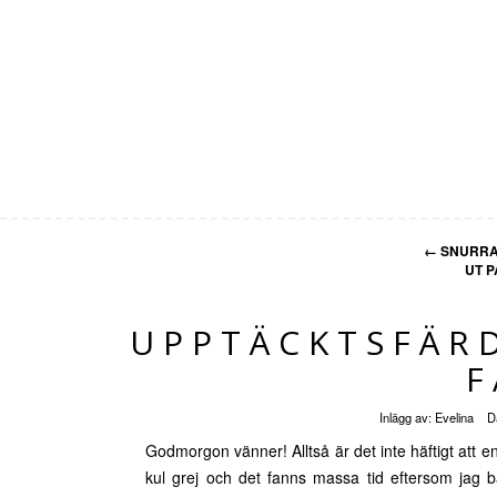
←
SNURRA
UT P
UPPTÄCKTSFÄRD 
F
Inlägg av:
Evelina
D
Godmorgon vänner! Alltså är det inte häftigt att 
kul grej och det fanns massa tid eftersom jag b