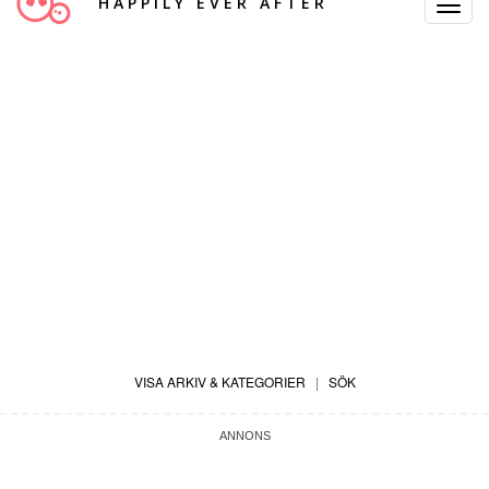
HAPPILY EVER AFTER
Toggle
Navigat
VISA ARKIV & KATEGORIER
|
SÖK