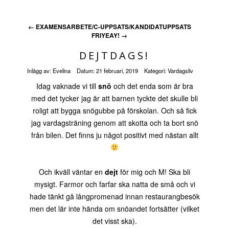
←
EXAMENSARBETE/C-UPPSATS/KANDIDATUPPSATS
FRIYEAY!
→
DEJTDAGS!
Inlägg av:
Evelina
Datum:
21 februari, 2019
Kategori:
Vardagsliv
Idag vaknade vi till
snö
och det enda som är bra
med det tycker jag är att barnen tyckte det skulle bli
roligt att bygga snögubbe på förskolan. Och så fick
jag vardagsträning genom att skotta och ta bort snö
från bilen. Det finns ju något positivt med nästan allt
Och ikväll väntar en
dejt
för mig och M! Ska bli
mysigt. Farmor och farfar ska natta de små och vi
hade tänkt gå långpromenad innan restaurangbesök
men det lär inte hända om snöandet fortsätter (vilket
det visst ska).