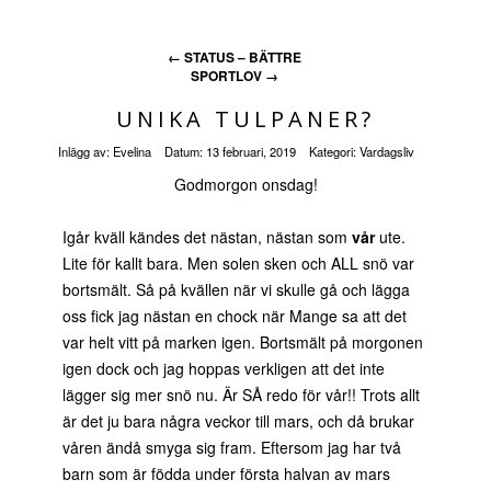
←
STATUS – BÄTTRE
SPORTLOV
→
UNIKA TULPANER?
Inlägg av:
Evelina
Datum:
13 februari, 2019
Kategori:
Vardagsliv
Godmorgon onsdag!
Igår kväll kändes det nästan, nästan som
vår
ute.
Lite för kallt bara. Men solen sken och ALL snö var
bortsmält. Så på kvällen när vi skulle gå och lägga
oss fick jag nästan en chock när Mange sa att det
var helt vitt på marken igen. Bortsmält på morgonen
igen dock och jag hoppas verkligen att det inte
lägger sig mer snö nu. Är SÅ redo för vår!! Trots allt
är det ju bara några veckor till mars, och då brukar
våren ändå smyga sig fram. Eftersom jag har två
barn som är födda under första halvan av mars