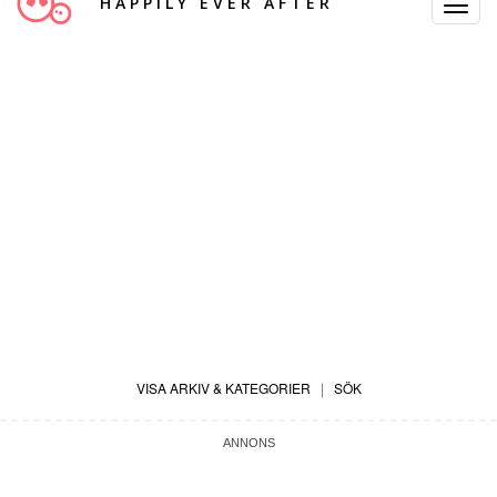
HAPPILY EVER AFTER
Toggle
Navigat
VISA ARKIV & KATEGORIER
|
SÖK