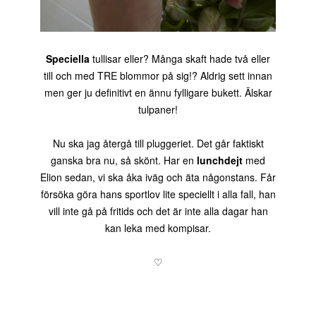
Speciella
tullisar eller? Många skaft hade två eller
till och med TRE blommor på sig!? Aldrig sett innan
men ger ju definitivt en ännu fylligare bukett. Älskar
tulpaner!
Nu ska jag återgå till pluggeriet. Det går faktiskt
ganska bra nu, så skönt. Har en
lunchdejt
med
Elion sedan, vi ska åka iväg och äta någonstans. Får
försöka göra hans sportlov lite speciellt i alla fall, han
vill inte gå på fritids och det är inte alla dagar han
kan leka med kompisar.
♡