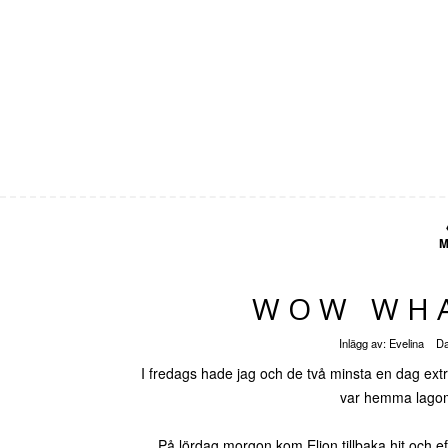
M
WOW WHA
Inlägg av:
Evelina
D
I fredags hade jag och de två minsta en dag extra
var hemma lagom 
På lördag morgon kom Elion tillbaka hit och ef