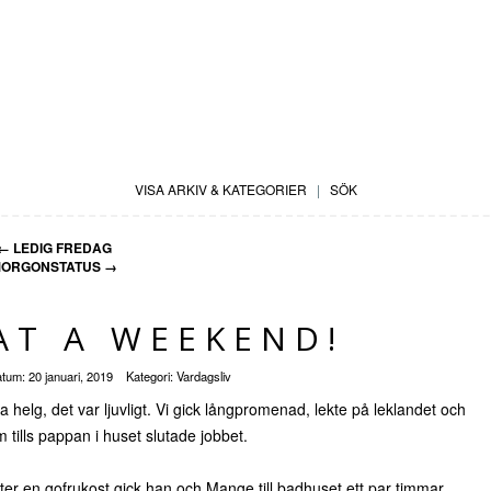
VISA ARKIV & KATEGORIER
|
SÖK
←
LEDIG FREDAG
ORGONSTATUS
→
T A WEEKEND!
atum:
20 januari, 2019
Kategori:
Vardagsliv
 helg, det var ljuvligt. Vi gick långpromenad, lekte på leklandet och
tills pappan i huset slutade jobbet.
ter en gofrukost gick han och Mange till badhuset ett par timmar.