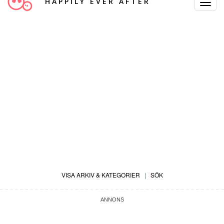
HAPPILY EVER AFTER
Toggle
Navigat
VISA ARKIV & KATEGORIER
|
SÖK