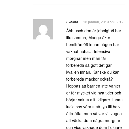
Evelina
18 januari, 2019 on 09:17
Åhh usch den är jobbig! Vi har
lite samma, Mange åker
hemifrån 06 innan någon har
vaknat haha… Intensiva
morgnar men man får
förbereda så gott det går
kvällen innan. Kanske du kan
förbereda mackor också?
Hoppas att barnen inte vänjer
er för mycket vid nya tider och
börjar vakna allt tidigare. Innan
lucia sov våra små typ till halv
åtta-åtta, men så var vi tvugna
att väcka dom några morgnar
och vips vaknade dom tidigare