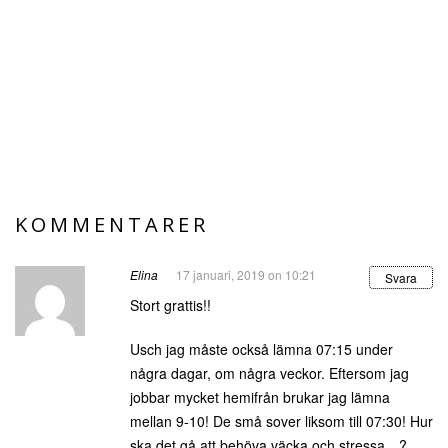
KOMMENTARER
Elina
17 januari, 2019 on 10:21
Svara
Stort grattis!!
Usch jag måste också lämna 07:15 under
några dagar, om några veckor. Eftersom jag
jobbar mycket hemifrån brukar jag lämna
mellan 9-10! De små sover liksom till 07:30! Hur
ska det gå att behöva väcka och stressa…?