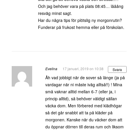
Och jag behöver vara på plats 08:45… lååång
resväg minst sagt.
Har du några tips för plötslig ny morgonrutin?
Funderar på frukost hemma eller på förskolan.
Evelina
17 januari, 2019 on 10:38
Svara
Åh vad jobbigt när de sover så länge (ja på
vardagar när ni måste iväg alltså!!) ! Mina
små vaknar alltid mellan 6-7 (eller ja, i
princip alltid), så behöver väldigt sällan
väcka dom. Men förbered med klädhögar
så det går snabbt att ta på kläder på
morgonen. Kanske när du väcker dom att
du öppnar dörren till deras rum och liksom