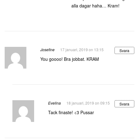
alla dagar haha… Kram!
Josefine
17 januari, 2019 on 13:15
Svara
You goooo! Bra jobbat. KRAM
Evelina
18 januari, 2019 on 09:15
Svara
Tack finaste! <3 Pussar