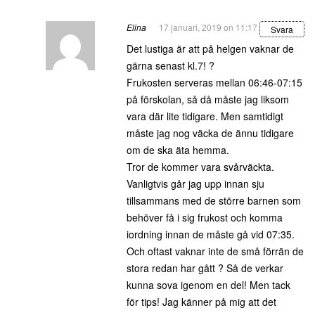
Elina
17 januari, 2019 on 11:17
Svara
Det lustiga är att på helgen vaknar de
gärna senast kl.7! ?
Frukosten serveras mellan 06:46-07:15
på förskolan, så då måste jag liksom
vara där lite tidigare. Men samtidigt
måste jag nog väcka de ännu tidigare
om de ska äta hemma.
Tror de kommer vara svårväckta.
Vanligtvis går jag upp innan sju
tillsammans med de större barnen som
behöver få i sig frukost och komma
iordning innan de måste gå vid 07:35.
Och oftast vaknar inte de små förrän de
stora redan har gått ? Så de verkar
kunna sova igenom en del! Men tack
för tips! Jag känner på mig att det