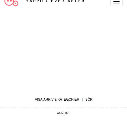
HAPPILY EVER AFTER
Toggle
Navigat
VISA ARKIV & KATEGORIER
|
SÖK