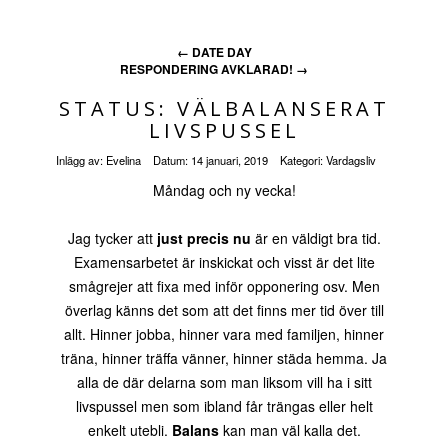
←
DATE DAY
RESPONDERING AVKLARAD!
→
STATUS: VÄLBALANSERAT
LIVSPUSSEL
Inlägg av:
Evelina
Datum:
14 januari, 2019
Kategori:
Vardagsliv
Måndag och ny vecka!
Jag tycker att
just precis nu
är en väldigt bra tid.
Examensarbetet är inskickat och visst är det lite
smågrejer att fixa med inför opponering osv. Men
överlag känns det som att det finns mer tid över till
allt. Hinner jobba, hinner vara med familjen, hinner
träna, hinner träffa vänner, hinner städa hemma. Ja
alla de där delarna som man liksom vill ha i sitt
livspussel men som ibland får trängas eller helt
enkelt utebli.
Balans
kan man väl kalla det.