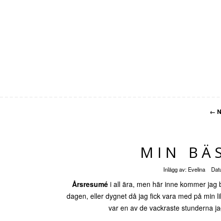
←
N
MIN BÄ
Inlägg av:
Evelina
Dat
Årsresumé
i all ära, men här inne kommer jag
dagen, eller dygnet då jag fick vara med på min li
var en av de vackraste stunderna j