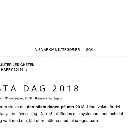
VISA ARKIV & KATEGORIER
|
SÖK
JUTER LEDIGHETEN
HAPPY 2019!
→
STA DAG 2018
um:
31 december, 2018
Kategori:
Vardagsliv
 bara skriva om
den bästa dagen på mitt 2018
. Utan tvekan är det
llasysters förlossning. Den 18 juli föddes min systerson Leon och det
ag varit med om, tätt efter mötena med mina egna barn.