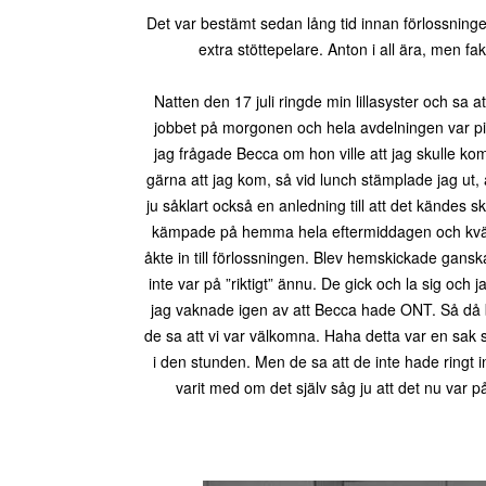
Det var bestämt sedan lång tid innan förlossning
extra stöttepelare. Anton i all ära, men f
Natten den 17 juli ringde min lillasyster och sa at
jobbet på morgonen och hela avdelningen var pi
jag frågade Becca om hon ville att jag skulle komm
gärna att jag kom, så vid lunch stämplade jag ut
ju såklart också en anledning till att det kändes s
kämpade på hemma hela eftermiddagen och kvällen.
åkte in till förlossningen. Blev hemskickade gansk
inte var på ”riktigt” ännu. De gick och la sig o
jag vaknade igen av att Becca hade ONT. Så då bes
de sa att vi var välkomna. Haha detta var en sak
i den stunden. Men de sa att de inte hade ringt 
varit med om det själv såg ju att det nu var p