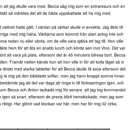
en att jag skulle vara med. Becca såg mig som en extraresurs och en
aktiskt så märktes det att de båda uppskattade att ha mig med.
t vattnet hade gått. I väntan på värkar skulle vi avvakta. Jag åkte till
rriga med mig haha. Värkarna som kommit från start avtog inte och
a redan nu eller vänta, om de ville vara själva ett tag till. Hon ville
, åkte hem för att äta en snabb lunch och körde sen mot Vmo. Det var
könt att vara på plats, eftersom det är 45 minuters bilresa bort. Becca
 Framåt natten kände hon att hon ville in för att kolla läget så vi
a direkt med starka tabletter för att Becca skulle få sova eftersom det
ch jag la mig på den bäddade soffan, men jag hann knappt somna innan
tämde jag att det var dags att ringa in till förlossningen igen, och
 som Becca och Anton tackade mig för senare, att jag tog kommandot
in igen så snart, eftersom de precis blivit hemskickade, men jag som
å riktigt. Har glömt vad klockan var här, men har för mig 02 cirka.