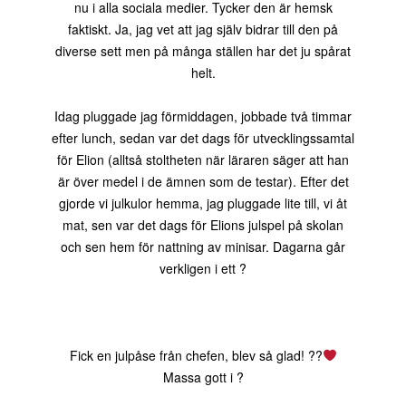
nu i alla sociala medier. Tycker den är hemsk
faktiskt. Ja, jag vet att jag själv bidrar till den på
diverse sett men på många ställen har det ju spårat
helt.
Idag pluggade jag förmiddagen, jobbade två timmar
efter lunch, sedan var det dags för utvecklingssamtal
för Elion (alltså stoltheten när läraren säger att han
är över medel i de ämnen som de testar). Efter det
gjorde vi julkulor hemma, jag pluggade lite till, vi åt
mat, sen var det dags för Elions julspel på skolan
och sen hem för nattning av minisar. Dagarna går
verkligen i ett ?
Fick en julpåse från chefen, blev så glad! ??
Massa gott i ?