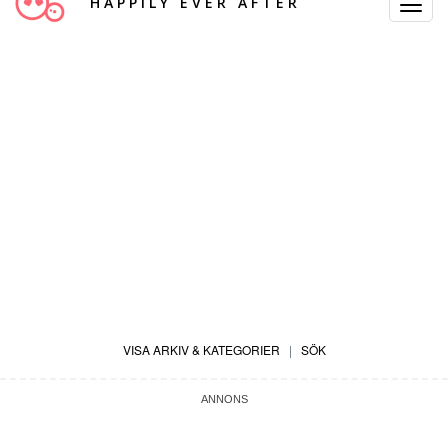
HAPPILY EVER AFTER
Toggle
Navigat
VISA ARKIV & KATEGORIER
|
SÖK