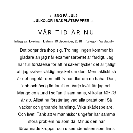
←
SNÖ PÅ JUL?
JULKOLOR I BAKPLÅTSPAPPER
→
VÅR TID ÄR NU
Inlägg av:
Evelina
Datum:
19 december, 2018
Kategori:
Vardagsliv
Det börjar dra ihop sig. Tro mig, ingen kommer bli
gladare än jag når examensarbetet är färdigt. Jag
har full förståelse för att ni säkert tycker det är tjatigt
att jag skriver väldigt mycket om den. Men faktiskt så
är det ungefär den mitt liv handlar om nu haha. Den,
jobb och övrig tid familjen. Varje kväll får jag och
Mange en stund i soffan tillsammans, vi kollar
Vår tid
är nu
. Alltså nu förstår jag vad alla pratat om! Så
vacker och gripande handling. Vilka skådespelare.
Och livet. Tänk att vi människor ungefär har samma
stora problem nu som då. Minus den hår
förbannade kropps- och utseendehetsen som finns