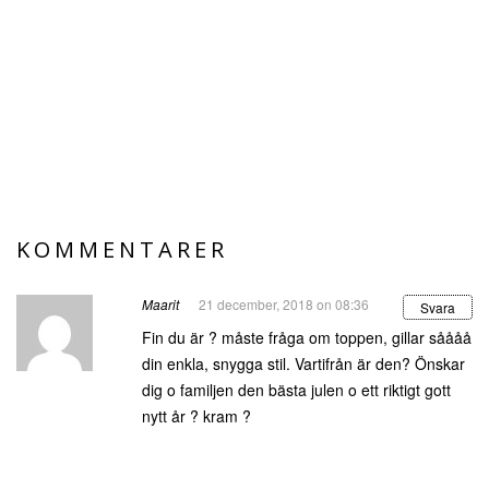
KOMMENTARER
Maarit
21 december, 2018 on 08:36
Svara
Fin du är ? måste fråga om toppen, gillar såååå
din enkla, snygga stil. Vartifrån är den? Önskar
dig o familjen den bästa julen o ett riktigt gott
nytt år ? kram ?