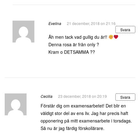
Evelina
21 december, 2018 on 21:16
Svara
Åh men tack vad gullig du är!!
Denna rosa är från only ?
Kram o DETSAMMA ??
Cecilia
23 december, 2018 on 20:19
Svara
Förstår dig om examensarbetet! Det blir en
väldigt stor del av ens liv. Jag har precis haft
opponering på mitt examensarbete i torsdags.
Så nu är jag färdig förskollärare.