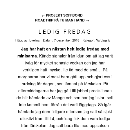
←
PROJEKT SOFFBORD
ROADTRIP PÅ TU MAN HAND
→
LEDIG FREDAG
Inlägg av:
Evelina
Datum:
7 december, 2018
Kategori:
Vardagsliv
Jag har haft en nästan helt ledig fredag med
minisarna
. Kände signaler från Idun om att jag varit
iväg för mycket senaste veckan och jag har
verkligen haft mycket lite tid med de små… På
morgnarna har vi mest bara gått upp och gjort oss i
ordning för dagen, sen lämnat på förskolan. På
eftermiddagarna har jag gått till jobbet precis innan
de blir hämtade av Mange och sen har jag i stort sett
inte kommit hem förrän det varit läggdags. Så igår
hämtade jag dom tidigare eftersom jag satt så sjukt
effektivt fram till 14, och idag fick dom vara lediga
från förskolan. Jag satt bara lite med uppsatsen