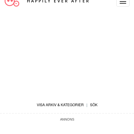
HAPPILY EVER AFTER
Toggle
Navigat
VISA ARKIV & KATEGORIER
|
SÖK