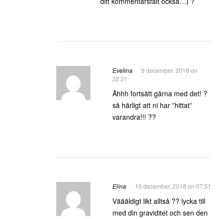
ditt kommentarsfält också…) ?
Evelina
9 december, 2018 on
22:31
Åhhh fortsätt gärna med det! ?
så härligt att ni har ”hittat”
varandra!!! ??
Elina
10 december, 2018 on 07:51
Väääldigt likt alltså ?? lycka till
med din graviditet och sen den