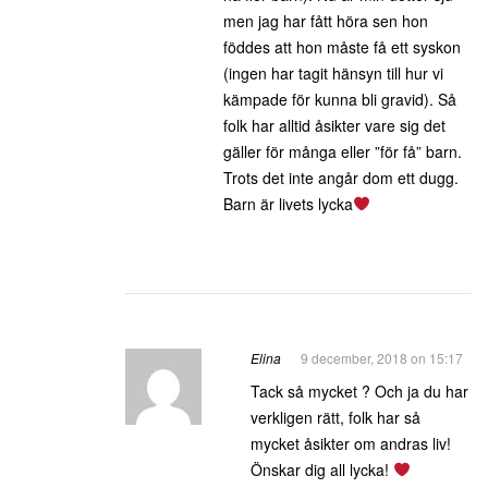
men jag har fått höra sen hon
föddes att hon måste få ett syskon
(ingen har tagit hänsyn till hur vi
kämpade för kunna bli gravid). Så
folk har alltid åsikter vare sig det
gäller för många eller ”för få” barn.
Trots det inte angår dom ett dugg.
Barn är livets lycka
Elina
9 december, 2018 on 15:17
Tack så mycket ? Och ja du har
verkligen rätt, folk har så
mycket åsikter om andras liv!
Önskar dig all lycka!