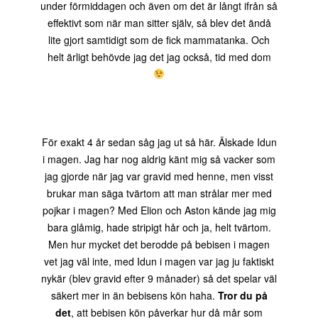
under förmiddagen och även om det är långt ifrån så
effektivt som när man sitter själv, så blev det ändå
lite gjort samtidigt som de fick mammatanka. Och
helt ärligt behövde jag det jag också, tid med dom
För exakt 4 år sedan såg jag ut så här. Älskade Idun
i magen. Jag har nog aldrig känt mig så vacker som
jag gjorde när jag var gravid med henne, men visst
brukar man säga tvärtom att man strålar mer med
pojkar i magen? Med Elion och Aston kände jag mig
bara glåmig, hade stripigt hår och ja, helt tvärtom.
Men hur mycket det berodde på bebisen i magen
vet jag väl inte, med Idun i magen var jag ju faktiskt
nykär (blev gravid efter 9 månader) så det spelar väl
säkert mer in än bebisens kön haha.
Tror du på
det
, att bebisen kön påverkar hur då mår som