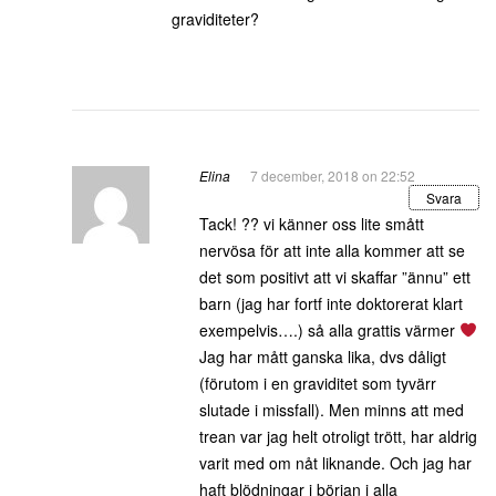
graviditeter?
Elina
7 december, 2018 on 22:52
Svara
Tack! ?? vi känner oss lite smått
nervösa för att inte alla kommer att se
det som positivt att vi skaffar ”ännu” ett
barn (jag har fortf inte doktorerat klart
exempelvis….) så alla grattis värmer
Jag har mått ganska lika, dvs dåligt
(förutom i en graviditet som tyvärr
slutade i missfall). Men minns att med
trean var jag helt otroligt trött, har aldrig
varit med om nåt liknande. Och jag har
haft blödningar i början i alla