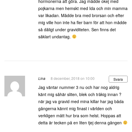
hormonerna att göra. Jag mådde okej med
pojkarna men hemskt med Ida och min mamma
var likadan. Mådde bra med brorsan och efter
mig ville hon inte ha fler barn för att hon mådde
så dåligt under graviditeten. Sen finns det
såklart undantag.
Lina
8 december, 2018 on 10:00
Svara
Jag väntar nummer 3 nu och har nog aldrig
känt mig såhär sliten, blek och tråkig innan ?
när jag va gravid med mina killar har jag båda
gångerna kännt mig finast i världen och
verkligen mått hur bra som helst. Hoppas att
detta är tecken på en liten tjej denna gången