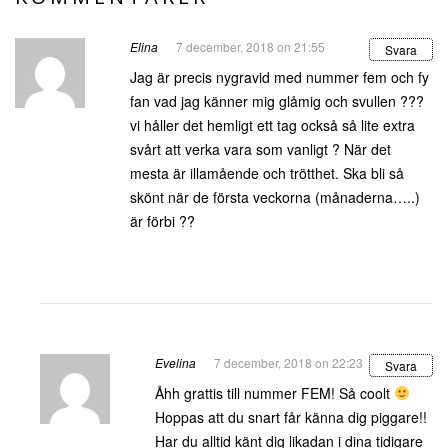
Elina
7 december, 2018 on 21:55
Svara
Jag är precis nygravid med nummer fem och fy
fan vad jag känner mig glåmig och svullen ???
vi håller det hemligt ett tag också så lite extra
svårt att verka vara som vanligt ? När det
mesta är illamående och trötthet. Ska bli så
skönt när de första veckorna (månaderna…..)
är förbi ??
Evelina
7 december, 2018 on 22:23
Svara
Åhh grattis till nummer FEM! Så coolt
Hoppas att du snart får känna dig piggare!!
Har du alltid känt dig likadan i dina tidigare