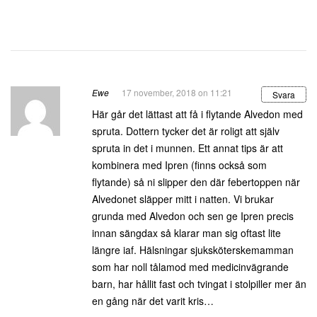
Ewe
17 november, 2018 on 11:21
Svara
Här går det lättast att få i flytande Alvedon med
spruta. Dottern tycker det är roligt att själv
spruta in det i munnen. Ett annat tips är att
kombinera med Ipren (finns också som
flytande) så ni slipper den där febertoppen när
Alvedonet släpper mitt i natten. Vi brukar
grunda med Alvedon och sen ge Ipren precis
innan sängdax så klarar man sig oftast lite
längre iaf. Hälsningar sjuksköterskemamman
som har noll tålamod med medicinvägrande
barn, har hållit fast och tvingat i stolpiller mer än
en gång när det varit kris…