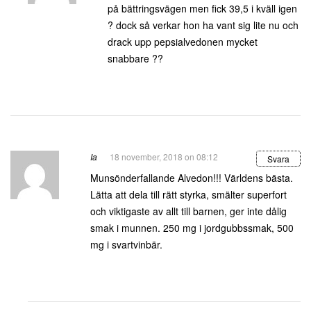
på bättringsvägen men fick 39,5 i kväll igen
? dock så verkar hon ha vant sig lite nu och
drack upp pepsialvedonen mycket
snabbare ??
Ia
18 november, 2018 on 08:12
Svara
Munsönderfallande Alvedon!!! Världens bästa.
Lätta att dela till rätt styrka, smälter superfort
och viktigaste av allt till barnen, ger inte dålig
smak i munnen. 250 mg i jordgubbssmak, 500
mg i svartvinbär.