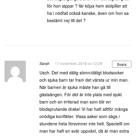
för hon sippar ? får köpa hem stolpiller att
ha i nödfall också kanske, även om hon sa
bestämt nej till det ?
Sarah
17 november, 2018 on 12:29
Svara
Usch. Det med dålig sömn/dåligt blodsocker
och sjuka barn tar fram det värsta ur min man.
När barnen är sjuka måste han gå till
gästsängen. För det är inte plats med sjukt
barn och en irriterad man som blir en
blodsprutande drake! Vi har haft alltför många
onödiga konflikter. Vissa saker som sägs i
stundene heta försvinner inte helt. Speciellt om
man har haft en svår uppväxt, då är man extra