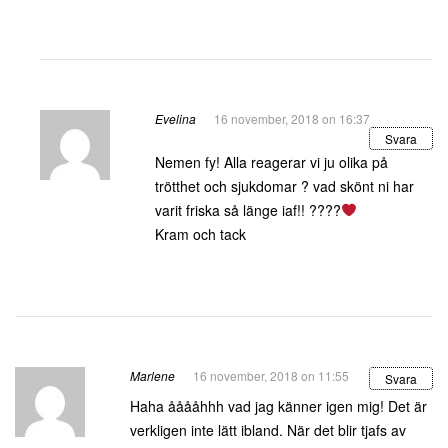
Evelina
16 november, 2018 on 16:37
Svara
Nemen fy! Alla reagerar vi ju olika på
trötthet och sjukdomar ? vad skönt ni har
varit friska så länge iaf!! ????
Kram och tack
Marlene
16 november, 2018 on 11:55
Svara
Haha ååååhhh vad jag känner igen mig! Det är
verkligen inte lätt ibland. När det blir tjafs av