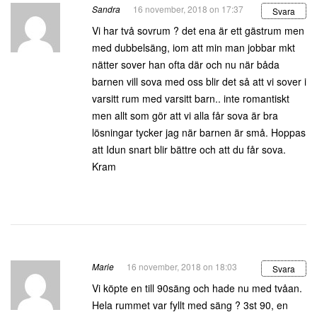
Sandra
16 november, 2018 on 17:37
Svara
Vi har två sovrum ? det ena är ett gästrum men
med dubbelsäng, iom att min man jobbar mkt
nätter sover han ofta där och nu när båda
barnen vill sova med oss blir det så att vi sover i
varsitt rum med varsitt barn.. inte romantiskt
men allt som gör att vi alla får sova är bra
lösningar tycker jag när barnen är små. Hoppas
att Idun snart blir bättre och att du får sova.
Kram
Marie
16 november, 2018 on 18:03
Svara
Vi köpte en till 90säng och hade nu med tvåan.
Hela rummet var fyllt med säng ? 3st 90, en