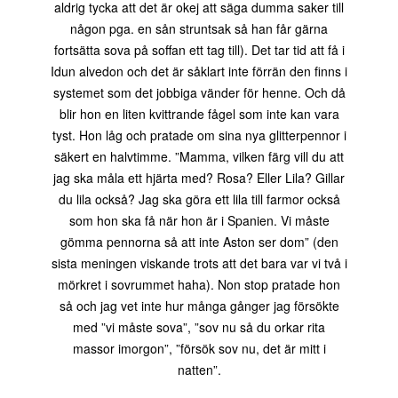
aldrig tycka att det är okej att säga dumma saker till
någon pga. en sån struntsak så han får gärna
fortsätta sova på soffan ett tag till). Det tar tid att få i
Idun alvedon och det är såklart inte förrän den finns i
systemet som det jobbiga vänder för henne. Och då
blir hon en liten kvittrande fågel som inte kan vara
tyst. Hon låg och pratade om sina nya glitterpennor i
säkert en halvtimme. ”Mamma, vilken färg vill du att
jag ska måla ett hjärta med? Rosa? Eller Lila? Gillar
du lila också? Jag ska göra ett lila till farmor också
som hon ska få när hon är i Spanien. Vi måste
gömma pennorna så att inte Aston ser dom” (den
sista meningen viskande trots att det bara var vi två i
mörkret i sovrummet haha). Non stop pratade hon
så och jag vet inte hur många gånger jag försökte
med ”vi måste sova”, ”sov nu så du orkar rita
massor imorgon”, ”försök sov nu, det är mitt i
natten”.