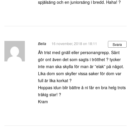
spjälsäng och en juniorsäng i bredd. Haha! ?
Bella
16 november, 2018 on 18:11
Svara
Åh trist med gnäll eller personangrepp. Sånt
gör ont även det som sagts i trötthet ? tycker
inte man ska skylla för man är ”elak” på något.
Lika dom som skyller vissa saker för dom var
full är lika korkat ?
Hoppas idun blir bättre å ni får en bra helg trots
tråkig star! ?
Kram