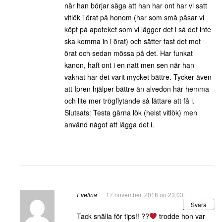
när han börjar säga att han har ont har vi satt
vitlök i örat på honom (har som små påsar vi
köpt på apoteket som vi lägger det i så det inte
ska komma in i örat) och sätter fast det mot
örat och sedan mössa på det. Har funkat
kanon, haft ont i en natt men sen när han
vaknat har det varit mycket bättre. Tycker även
att Ipren hjälper bättre än alvedon här hemma
och lite mer trögflytande så lättare att få i.
Slutsats: Testa gärna lök (helst vitlök) men
använd något att lägga det i.
Evelina
17 november, 2018 on 23:03
Svara
Tack snälla för tips!! ??
trodde hon var