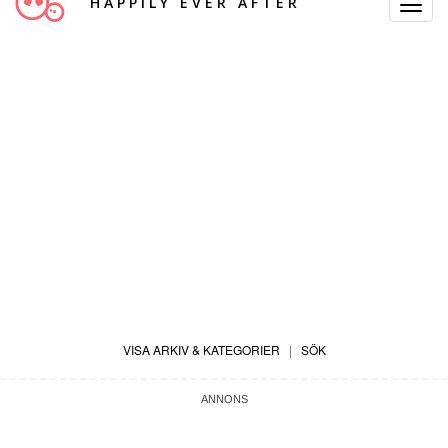
HAPPILY EVER AFTER
Toggle
Navigat
VISA ARKIV & KATEGORIER
|
SÖK