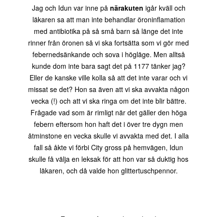
Jag och Idun var inne på
närakuten
igår kväll och
läkaren sa att man inte behandlar öroninflamation
med antibiotika på så små barn så länge det inte
rinner från öronen så vi ska fortsätta som vi gör med
febernedsänkande och sova i högläge. Men alltså
kunde dom inte bara sagt det på 1177 tänker jag?
Eller de kanske ville kolla så att det inte varar och vi
missat se det? Hon sa även att vi ska avvakta någon
vecka (!) och att vi ska ringa om det inte blir bättre.
Frågade vad som är rimligt när det gäller den höga
febern eftersom hon haft det i över tre dygn men
åtminstone en vecka skulle vi avvakta med det. I alla
fall så åkte vi förbi City gross på hemvägen, Idun
skulle få välja en leksak för att hon var så duktig hos
läkaren, och då valde hon glittertuschpennor.