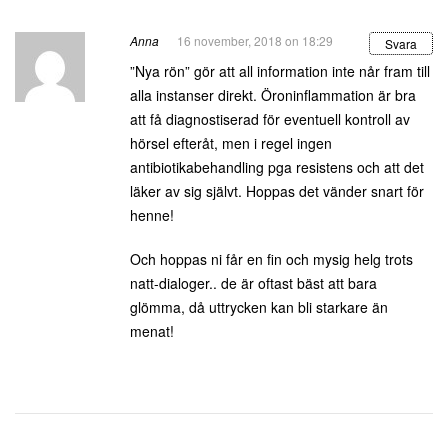
Anna
16 november, 2018 on 18:29
Svara
”Nya rön” gör att all information inte når fram till
alla instanser direkt. Öroninflammation är bra
att få diagnostiserad för eventuell kontroll av
hörsel efteråt, men i regel ingen
antibiotikabehandling pga resistens och att det
läker av sig självt. Hoppas det vänder snart för
henne!
Och hoppas ni får en fin och mysig helg trots
natt-dialoger.. de är oftast bäst att bara
glömma, då uttrycken kan bli starkare än
menat!