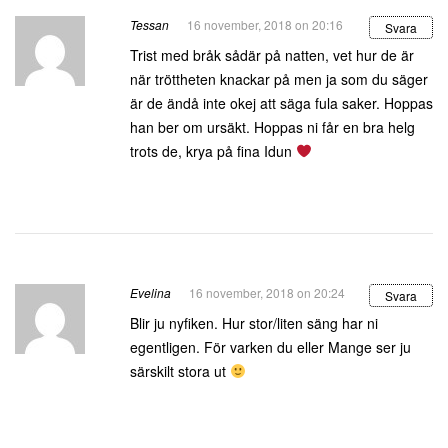
Tessan
16 november, 2018 on 20:16
Svara
Trist med bråk sådär på natten, vet hur de är
när tröttheten knackar på men ja som du säger
är de ändå inte okej att säga fula saker. Hoppas
han ber om ursäkt. Hoppas ni får en bra helg
trots de, krya på fina Idun
Evelina
16 november, 2018 on 20:24
Svara
Blir ju nyfiken. Hur stor/liten säng har ni
egentligen. För varken du eller Mange ser ju
särskilt stora ut