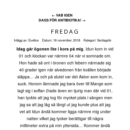
←
VAB IGEN
DAGS FÖR ANTIBIOTIKA!
→
FREDAG
Inlägg av:
Evelina
Datum:
16 november, 2018
Kategori:
Vardagsliv
Idag går ögonen lite i kors på mig
. Idun kom in vid
01 och klockan var närmre 04 när vi somnade om.
Hon hade så ont i öronen och febern närmade sig
40 grader igen när alvedonen från kvällen började
släppa… Ja och på slutet var det Aston som kom in,
suck. Honom lämnade jag bara över till Mange som
lagt sig i soffan (hade även en tjurig man där vid 01,
han tyckte att jag tog för mycket plats i sängen men
jag sa att jag låg så långt ut jag kunde plus att jag
vet att Idun ändå kommer ligga närmre mig under
natten vilket jag tycker berättigar till några
millimeter extra på min yttersida… Kommer ändå