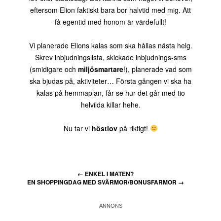
eftersom Elion faktiskt bara bor halvtid med mig. Att
få egentid med honom är värdefullt!
Vi planerade Elions kalas som ska hållas nästa helg.
Skrev inbjudningslista, skickade inbjudnings-sms
(smidigare och
miljösmartare
!), planerade vad som
ska bjudas på, aktiviteter… Första gången vi ska ha
kalas på hemmaplan, får se hur det går med tio
helvilda killar hehe.
Nu tar vi
höstlov
på riktigt!
←
ENKEL I MATEN?
EN SHOPPINGDAG MED SVÄRMOR/BONUSFARMOR
→