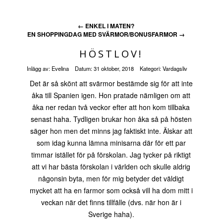
←
ENKEL I MATEN?
EN SHOPPINGDAG MED SVÄRMOR/BONUSFARMOR
→
HÖSTLOV!
Inlägg av:
Evelina
Datum:
31 oktober, 2018
Kategori:
Vardagsliv
Det är så skönt att svärmor bestämde sig för att inte
åka till Spanien igen. Hon pratade nämligen om att
åka ner redan två veckor efter att hon kom tillbaka
senast haha. Tydligen brukar hon åka så på hösten
säger hon men det minns jag faktiskt inte. Älskar att
som idag kunna lämna minisarna där för ett par
timmar istället för på förskolan. Jag tycker på riktigt
att vi har bästa förskolan i världen och skulle aldrig
någonsin byta, men för mig betyder det väldigt
mycket att ha en farmor som också vill ha dom mitt i
veckan när det finns tillfälle (dvs. när hon är i
Sverige haha).