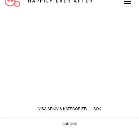
HAPPILY EVER AFTER
Toggle
Navigat
VISA ARKIV & KATEGORIER
|
SÖK