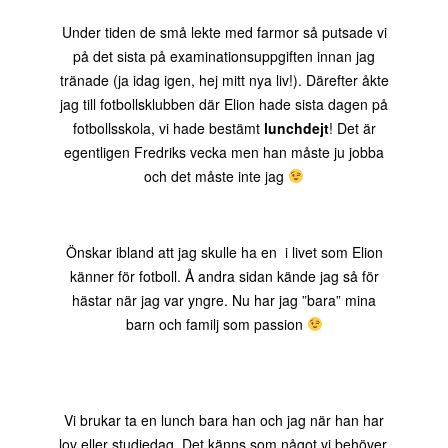
Under tiden de små lekte med farmor så putsade vi
på det sista på examinationsuppgiften innan jag
tränade (ja idag igen, hej mitt nya liv!). Därefter åkte
jag till fotbollsklubben där Elion hade sista dagen på
fotbollsskola, vi hade bestämt
lunchdejt
! Det är
egentligen Fredriks vecka men han måste ju jobba
och det måste inte jag
Önskar ibland att jag skulle ha en i livet som Elion
känner för fotboll. Å andra sidan kände jag så för
hästar när jag var yngre. Nu har jag ”bara” mina
barn och familj som passion
Vi brukar ta en lunch bara han och jag när han har
lov eller studiedag. Det känns som något vi behöver,