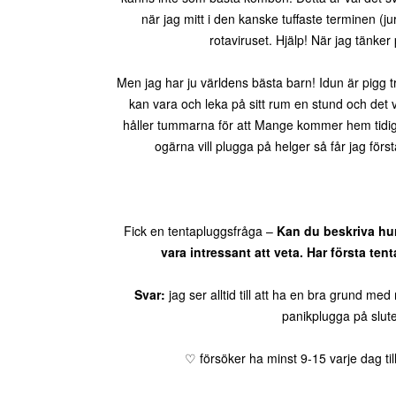
när jag mitt i den kanske tuffaste terminen (j
rotaviruset. Hjälp! När jag tänker
Men jag har ju världens bästa barn! Idun är pigg t
kan vara och leka på sitt rum en stund och det v
håller tummarna för att Mange kommer hem tidigar
ogärna vill plugga på helger så får jag fö
Fick en tentapluggsfråga –
Kan du beskriva hur
vara intressant att veta. Har första t
Svar:
jag ser alltid till att ha en bra grund med 
panikplugga på slutet
♡ försöker ha minst 9-15 varje dag till