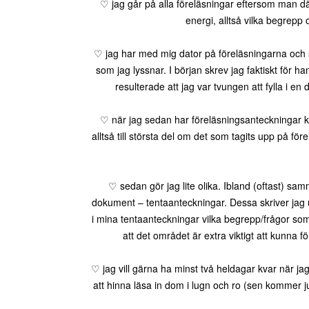
♡ jag går på alla föreläsningar eftersom man där
energi, alltså vilka begrepp
♡ jag har med mig dator på föreläsningarna och skr
som jag lyssnar. I början skrev jag faktiskt för ha
resulterade att jag var tvungen att fylla i en
♡ när jag sedan har föreläsningsanteckningar ko
alltså till största del om det som tagits upp på 
♡ sedan gör jag lite olika. Ibland (oftast) samm
dokument – tentaanteckningar. Dessa skriver jag u
i mina tentaanteckningar vilka begrepp/frågor som
att det området är extra viktigt att kunna f
♡ jag vill gärna ha minst två heldagar kvar när j
att hinna läsa in dom i lugn och ro (sen kommer 