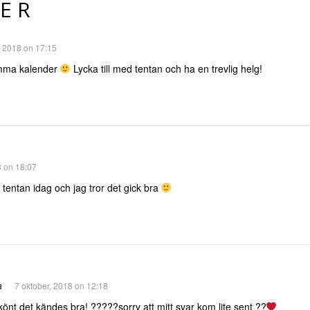
ER
, 2018 on 17:15
samma kalender
Lycka till med tentan och ha en trevlig helg!
8 on 18:07
 tentan idag och jag tror det gick bra
a
7 oktober, 2018 on 12:18
önt det kändes bra! ?????sorry att mitt svar kom lite sent ??