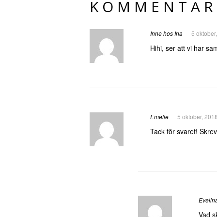
KOMMENTAR
Inne hos Ina
5 oktober
Hihi, ser att vi har 
Emelie
5 oktober, 201
Tack för svaret! Skrev
Evelin
Vad sk