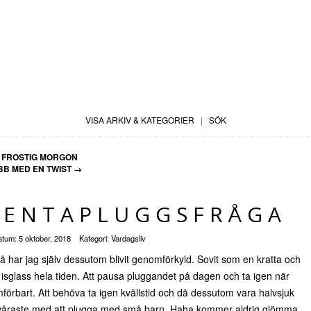
VISA ARKIV & KATEGORIER
|
SÖK
FROSTIG MORGON
BB MED EN TWIST
→
TENTAPLUGGSFRÅGA
atum:
5 oktober, 2018
Kategori:
Vardagsliv
å har jag själv dessutom blivit genomförkyld. Sovit som en kratta och
cka isglass hela tiden. Att pausa pluggandet på dagen och ta igen när
bart. Att behöva ta igen kvällstid och då dessutom vara halvsjuk
 svåraste med att plugga med små barn, Haha kommer aldrig glömma