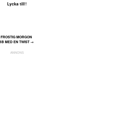
Lycka till
!!
FROSTIG MORGON
BB MED EN TWIST
→