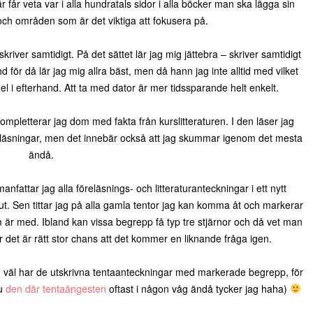
 får veta var i alla hundratals sidor i alla böcker man ska lägga sin
 och områden som är det viktiga att fokusera på.
iver samtidigt. På det sättet lär jag mig jättebra – skriver samtidigt
nd för då lär jag mig allra bäst, men då hann jag inte alltid med vilket
 del i efterhand. Att ta med dator är mer tidssparande helt enkelt.
mpletterar jag dom med fakta från kurslitteraturen. I den läser jag
föreläsningar, men det innebär också att jag skummar igenom det mesta
ändå.
anfattar jag alla föreläsnings- och litteraturanteckningar i ett nytt
t. Sen tittar jag på alla gamla tentor jag kan komma åt och markerar
 är med. Ibland kan vissa begrepp få typ tre stjärnor och då vet man
ör det är rätt stor chans att det kommer en liknande fråga igen.
ag väl har de utskrivna tentaanteckningar med markerade begrepp, för
ju
den där tentaångesten
oftast i någon våg ändå tycker jag haha)