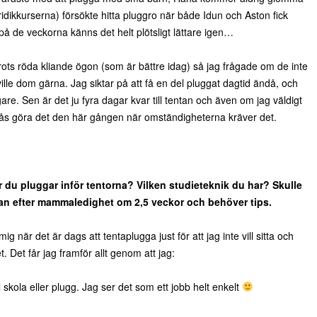
uridikkurserna) försökte hitta pluggro när både Idun och Aston fick
 på de veckorna känns det helt plötsligt lättare igen…
rots röda kliande ögon (som är bättre idag) så jag frågade om de inte
ille dom gärna. Jag siktar på att få en del pluggat dagtid ändå, och
e. Sen är det ju fyra dagar kvar till tentan och även om jag väldigt
rstås göra det den här gången när omständigheterna kräver det.
 du pluggar inför tentorna? Vilken studieteknik du har? Skulle
entan efter mammaledighet om 2,5 veckor och behöver tips.
mig när det är dags att tentaplugga just för att jag inte vill sitta och
. Det får jag framför allt genom att jag:
 skola eller plugg. Jag ser det som ett jobb helt enkelt