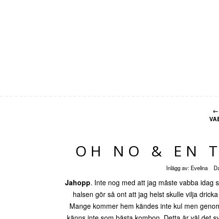
←
VA
OH NO & EN 
Inlägg av:
Evelina
D
Jahopp
. Inte nog med att jag måste vabba idag s
halsen gör så ont att jag helst skulle vilja dri
Mange kommer hem kändes inte kul men genomför
känns inte som bästa kombon. Detta är väl det